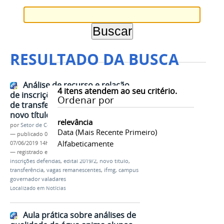
RESULTADO DA BUSCA
Análise de recurso e relação
4
itens atendem ao seu critério.
de inscrições deferidas do edital
Ordenar por
de transferência e obtenção de
novo título 2019.2
relevância
por
Setor de Comunicação
Data (mais Recente Primeiro)
—
publicado
07/06/2019
—
última modificação
Alfabeticamente
07/06/2019 14h09
— registrado em:
análise
,
recursos
,
lista definitiva
,
inscrições deferidas
,
edital 2019/2
,
novo título
,
transferência
,
vagas remanescentes
,
ifmg
,
campus
governador valadares
Localizado em
Notícias
Aula prática sobre análises de