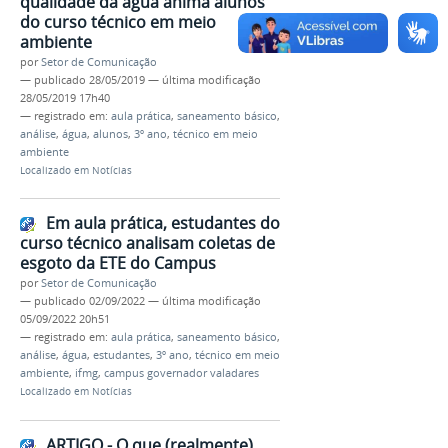
qualidade da água anima alunos
do curso técnico em meio
ambiente
por
Setor de Comunicação
—
publicado
28/05/2019
—
última modificação
28/05/2019 17h40
— registrado em:
aula prática
,
saneamento básico
,
análise
,
água
,
alunos
,
3º ano
,
técnico em meio
ambiente
Localizado em
Notícias
Em aula prática, estudantes do
curso técnico analisam coletas de
esgoto da ETE do Campus
por
Setor de Comunicação
—
publicado
02/09/2022
—
última modificação
05/09/2022 20h51
— registrado em:
aula prática
,
saneamento básico
,
análise
,
água
,
estudantes
,
3º ano
,
técnico em meio
ambiente
,
ifmg
,
campus governador valadares
Localizado em
Notícias
ARTIGO - O que (realmente)