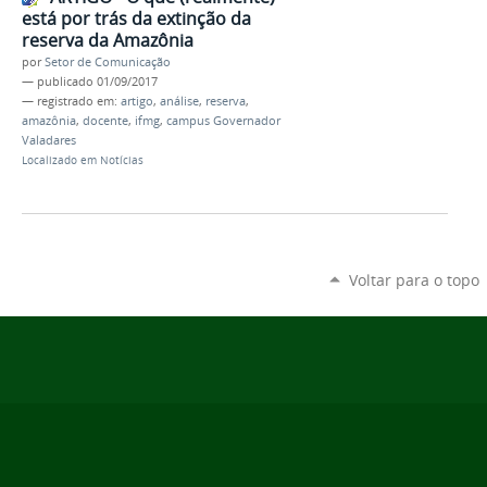
está por trás da extinção da
reserva da Amazônia
por
Setor de Comunicação
—
publicado
01/09/2017
— registrado em:
artigo
,
análise
,
reserva
,
amazônia
,
docente
,
ifmg
,
campus Governador
Valadares
Localizado em
Notícias
Voltar para o topo