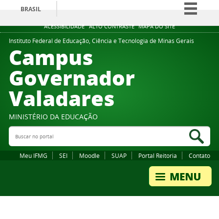
BRASIL
Simplifique!
ACESSIBILIDADE
ALTO CONTRASTE
MAPA DO SITE
Comunica BR
Instituto Federal de Educação, Ciência e Tecnologia de Minas Gerais
Campus
Participe
Governador
Acesso à informação
Valadares
Legislação
Canais
MINISTÉRIO DA EDUCAÇÃO
Buscar no portal
Bus
Meu IFMG
SEI
Moodle
SUAP
Portal Reitoria
Contato