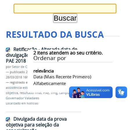
RESULTADO DA BUSCA
Retificação - Alterada data de
2
itens atendem ao seu critério.
divulgação do resultado final do
Ordenar por
PAE 2018
por
Setor de Comunicação
relevância
—
publicado
28/03/2018
—
última modificação
Data (mais Recente Primeiro)
28/03/2018 16h38
— registrado em:
retificação
Alfabeticamente
,
cronograma
,
edital
,
assistência estudantil
,
2018
,
data da prova
objetiva
,
resultado final
,
PAE
,
ifmg
,
campus
Governador Valadares
Localizado em
Notícias
Divulgada data da prova
objetiva para seleção da