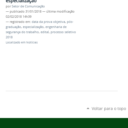
especialização
por
Setor de Comunicação
—
publicado
31/01/2018
—
última modificação
02/02/2018 14h39
— registrado em:
data da prova objetiva
,
pós-
graduação
,
especialização
,
engenharia de
segurança do trabalho
,
edital
,
processo seletivo
2018
Localizado em
Notícias
Voltar para o topo