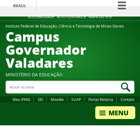
BRASIL
Simplifique!
ACESSIBILIDADE
ALTO CONTRASTE
MAPA DO SITE
Comunica BR
Instituto Federal de Educação, Ciência e Tecnologia de Minas Gerais
Campus
Participe
Governador
Acesso à informação
Valadares
Legislação
Canais
MINISTÉRIO DA EDUCAÇÃO
Buscar no portal
Bus
Meu IFMG
SEI
Moodle
SUAP
Portal Reitoria
Contato