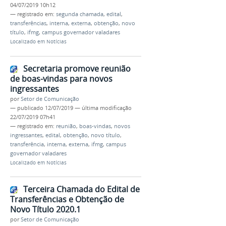
04/07/2019 10h12
— registrado em:
segunda chamada
,
edital
,
transferências
,
interna
,
externa
,
obtenção
,
novo
título
,
ifmg
,
campus governador valadares
Localizado em
Notícias
Secretaria promove reunião
de boas-vindas para novos
ingressantes
por
Setor de Comunicação
—
publicado
12/07/2019
—
última modificação
22/07/2019 07h41
— registrado em:
reunião
,
boas-vindas
,
novos
ingressantes
,
edital
,
obtenção
,
novo título
,
transferência
,
interna
,
externa
,
ifmg
,
campus
governador valadares
Localizado em
Notícias
Terceira Chamada do Edital de
Transferências e Obtenção de
Novo Título 2020.1
por
Setor de Comunicação