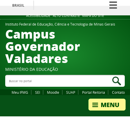
BRASIL
Simplifique!
ACESSIBILIDADE
ALTO CONTRASTE
MAPA DO SITE
Comunica BR
Instituto Federal de Educação, Ciência e Tecnologia de Minas Gerais
Campus
Participe
Governador
Acesso à informação
Valadares
Legislação
Canais
MINISTÉRIO DA EDUCAÇÃO
Buscar no portal
Bus
Meu IFMG
SEI
Moodle
SUAP
Portal Reitoria
Contato