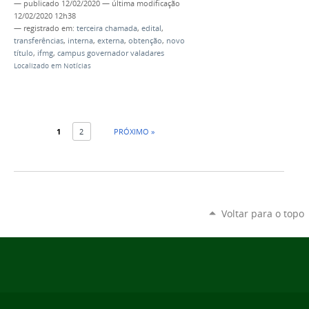
—
publicado
12/02/2020
—
última modificação
12/02/2020 12h38
— registrado em:
terceira chamada
,
edital
,
transferências
,
interna
,
externa
,
obtenção
,
novo
título
,
ifmg
,
campus governador valadares
Localizado em
Notícias
1
2
PRÓXIMO »
Voltar para o topo