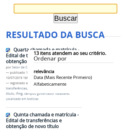
RESULTADO DA BUSCA
Quarta chamada e matrícula -
13
itens atendem ao seu critério.
Edital de transferências e
Ordenar por
obtenção de novo título
por
Setor de Comunicação
relevância
—
publicado
10/07/2019
—
última modificação
Data (mais Recente Primeiro)
10/07/2019 16h00
— registrado em:
quarta chamada
Alfabeticamente
,
edital
,
transferências
,
interna
,
externa
,
obtenção
,
novo
título
,
ifmg
,
campus governador valadares
Localizado em
Notícias
Quinta chamada e matrícula -
Edital de transferências e
obtenção de novo título