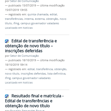
por
Setor de Comunicação
—
publicado
15/07/2019
—
última modificação
15/07/2019 13h55
— registrado em:
quinta chamada
,
edital
,
transferências
,
interna
,
externa
,
obtenção
,
novo
título
,
ifmg
,
campus governador valadares
Localizado em
Notícias
Edital de transferência e
obtenção de novo título –
inscrições deferidas
por
Setor de Comunicação
—
publicado
18/10/2019
—
última modificação
18/10/2019 18h14
— registrado em:
edital
,
transferência
,
obtenção
,
novo título
,
inscrições deferidas
,
lista definitiva
,
ifmg
,
campus governador valadares
Localizado em
Notícias
Resultado final e matrícula -
Edital de transferências e
obtenção de novo título
por
Ronaldo Fernandes Roque