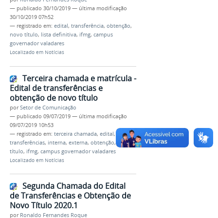
—
publicado
30/10/2019
—
última modificação
30/10/2019 07h52
— registrado em:
edital
,
transferência
,
obtenção
,
novo título
,
lista definitiva
,
ifmg
,
campus
governador valadares
Localizado em
Notícias
Terceira chamada e matrícula -
Edital de transferências e
obtenção de novo título
por
Setor de Comunicação
—
publicado
09/07/2019
—
última modificação
09/07/2019 10h53
— registrado em:
terceira chamada
,
edital
,
transferências
,
interna
,
externa
,
obtenção
,
novo
título
,
ifmg
,
campus governador valadares
Localizado em
Notícias
Segunda Chamada do Edital
de Transferências e Obtenção de
Novo Título 2020.1
por
Ronaldo Fernandes Roque