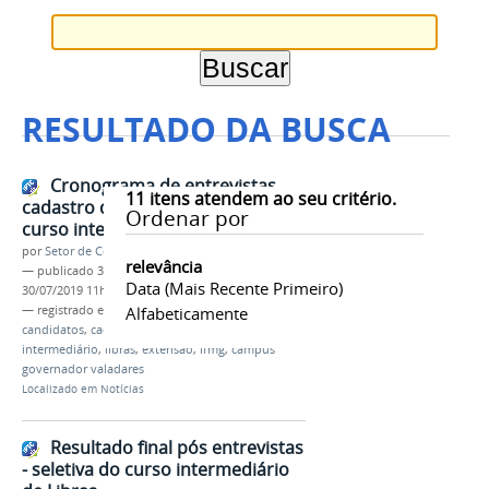
RESULTADO DA BUSCA
Cronograma de entrevistas
11
itens atendem ao seu critério.
cadastro de reserva - seletiva do
Ordenar por
curso intermediário de Libras
por
Setor de Comunicação
relevância
—
publicado
30/07/2019
—
última modificação
Data (mais Recente Primeiro)
30/07/2019 11h09
— registrado em:
cronograma
Alfabeticamente
,
entrevistas
,
candidatos
,
cadastro de reserva
,
curso
intermediário
,
libras
,
extensão
,
ifmg
,
campus
governador valadares
Localizado em
Notícias
Resultado final pós entrevistas
- seletiva do curso intermediário