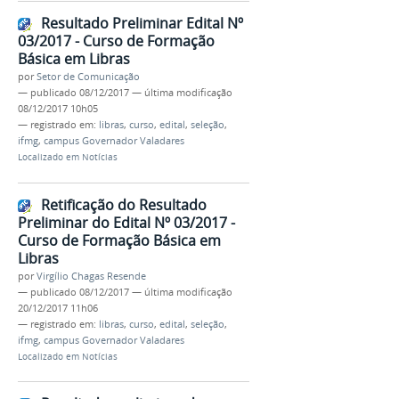
Resultado Preliminar Edital Nº
03/2017 - Curso de Formação
Básica em Libras
por
Setor de Comunicação
—
publicado
08/12/2017
—
última modificação
08/12/2017 10h05
— registrado em:
libras
,
curso
,
edital
,
seleção
,
ifmg
,
campus Governador Valadares
Localizado em
Notícias
Retificação do Resultado
Preliminar do Edital Nº 03/2017 -
Curso de Formação Básica em
Libras
por
Virgílio Chagas Resende
—
publicado
08/12/2017
—
última modificação
20/12/2017 11h06
— registrado em:
libras
,
curso
,
edital
,
seleção
,
ifmg
,
campus Governador Valadares
Localizado em
Notícias