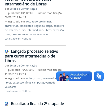
intermediário de Libras
por
Setor de Comunicação
—
publicado
09/08/2019
—
última modificação
09/08/2019 14h17
— registrado em:
resultado preliminar
,
entrevistas
,
candidatos
,
segunda etapa
,
cadastro
de reserva
,
curso
,
intermediário
,
libras
,
extensão
,
ifmg
,
campus governador valadares
Localizado em
Notícias
Lançado processo seletivo
para curso intermediário de
Libras
por
Setor de Comunicação
—
publicado
10/06/2019
—
última modificação
11/06/2019 13h14
— registrado em:
edital
,
curso
,
intermediário
,
libras
,
extensão
,
ifmg
,
campus governador
valadares
Localizado em
Notícias
Resultado final da 2ª etapa de