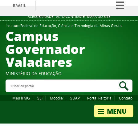
BRASIL
Simplifique!
ACESSIBILIDADE
ALTO CONTRASTE
MAPA DO SITE
Comunica BR
Instituto Federal de Educação, Ciência e Tecnologia de Minas Gerais
Campus
Participe
Governador
Acesso à informação
Valadares
Legislação
Canais
MINISTÉRIO DA EDUCAÇÃO
Buscar no portal
Bus
Meu IFMG
SEI
Moodle
SUAP
Portal Reitoria
Contato