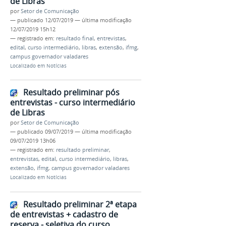
de Libras
por
Setor de Comunicação
—
publicado
12/07/2019
—
última modificação
12/07/2019 15h12
— registrado em:
resultado final
,
entrevistas
,
edital
,
curso intermediário
,
libras
,
extensão
,
ifmg
,
campus governador valadares
Localizado em
Notícias
Resultado preliminar pós
entrevistas - curso intermediário
de Libras
por
Setor de Comunicação
—
publicado
09/07/2019
—
última modificação
09/07/2019 13h06
— registrado em:
resultado preliminar
,
entrevistas
,
edital
,
curso intermediário
,
libras
,
extensão
,
ifmg
,
campus governador valadares
Localizado em
Notícias
Resultado preliminar 2ª etapa
de entrevistas + cadastro de
reserva - seletiva do curso