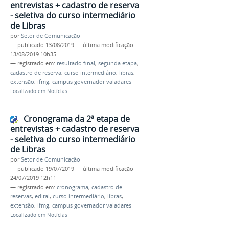
entrevistas + cadastro de reserva
- seletiva do curso intermediário
de Libras
por
Setor de Comunicação
—
publicado
13/08/2019
—
última modificação
13/08/2019 10h35
— registrado em:
resultado final
,
segunda etapa
,
cadastro de reserva
,
curso intermediário
,
libras
,
extensão
,
ifmg
,
campus governador valadares
Localizado em
Notícias
Cronograma da 2ª etapa de
entrevistas + cadastro de reserva
- seletiva do curso intermediário
de Libras
por
Setor de Comunicação
—
publicado
19/07/2019
—
última modificação
24/07/2019 12h11
— registrado em:
cronograma
,
cadastro de
reservas
,
edital
,
curso intermediário
,
libras
,
extensão
,
ifmg
,
campus governador valadares
Localizado em
Notícias