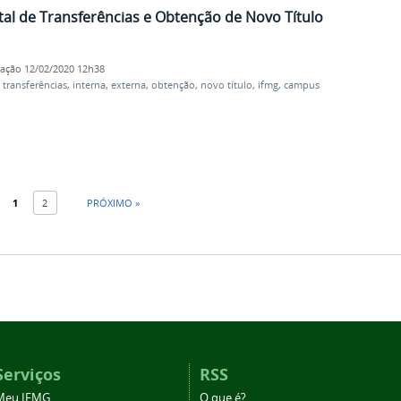
al de Transferências e Obtenção de Novo Título
cação
12/02/2020 12h38
,
transferências
,
interna
,
externa
,
obtenção
,
novo título
,
ifmg
,
campus
1
2
PRÓXIMO »
Serviços
RSS
Meu IFMG
O que é?