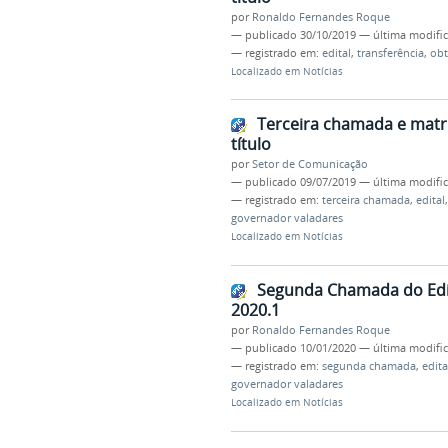
por
Ronaldo Fernandes Roque
—
publicado
30/10/2019
—
última modifi
— registrado em:
edital
,
transferência
,
ob
Localizado em
Notícias
Terceira chamada e matrí
título
por
Setor de Comunicação
—
publicado
09/07/2019
—
última modifi
— registrado em:
terceira chamada
,
edital
governador valadares
Localizado em
Notícias
Segunda Chamada do Edit
2020.1
por
Ronaldo Fernandes Roque
—
publicado
10/01/2020
—
última modifi
— registrado em:
segunda chamada
,
edita
governador valadares
Localizado em
Notícias