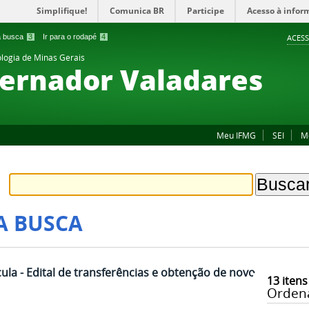
Simplifique!
Comunica BR
Participe
Acesso à infor
 a busca
3
Ir para o rodapé
4
ACESS
ologia de Minas Gerais
ernador Valadares
Meu IFMG
SEI
M
A BUSCA
la - Edital de transferências e obtenção de novo
13
itens
Orden