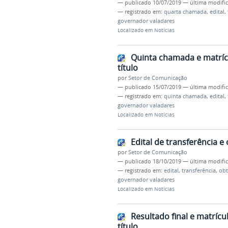
—
publicado
10/07/2019
—
última modifi
— registrado em:
quarta chamada
,
edital
,
governador valadares
Localizado em
Notícias
Quinta chamada e matrícu
título
por
Setor de Comunicação
—
publicado
15/07/2019
—
última modifi
— registrado em:
quinta chamada
,
edital
,
governador valadares
Localizado em
Notícias
Edital de transferência e
por
Setor de Comunicação
—
publicado
18/10/2019
—
última modifi
— registrado em:
edital
,
transferência
,
ob
governador valadares
Localizado em
Notícias
Resultado final e matrícu
título