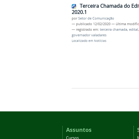
Terceira Chamada do Edit
2020.1
por
Setor de Comunicação
—
publicado
12/02/2020
—
última modifi
— registrado em:
terceira chamada
,
edital
governador valadares
Localizado em
Notícias
Assuntos
Cursos