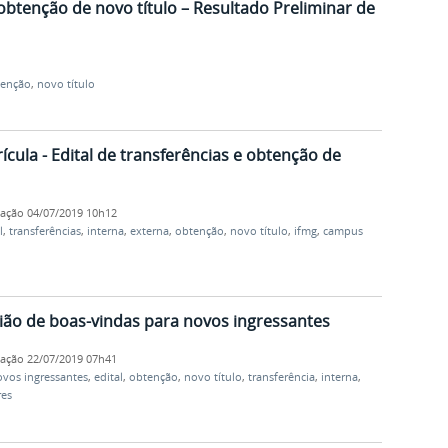
 obtenção de novo título – Resultado Preliminar de
tenção
,
novo título
ula - Edital de transferências e obtenção de
cação
04/07/2019 10h12
l
,
transferências
,
interna
,
externa
,
obtenção
,
novo título
,
ifmg
,
campus
ião de boas-vindas para novos ingressantes
cação
22/07/2019 07h41
vos ingressantes
,
edital
,
obtenção
,
novo título
,
transferência
,
interna
,
res