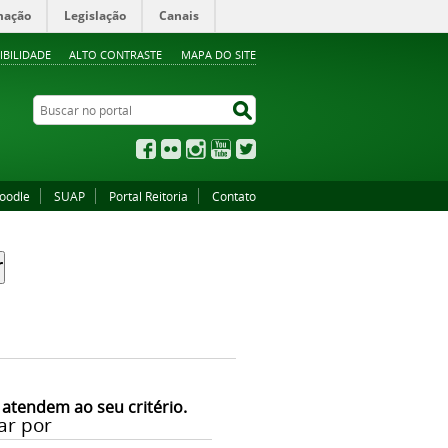
mação
Legislação
Canais
IBILIDADE
ALTO CONTRASTE
MAPA DO SITE
Buscar no portal
Buscar no portal
Facebook
Flickr
Instagram
YouTube
Twitter
oodle
SUAP
Portal Reitoria
Contato
 atendem ao seu critério.
ar por