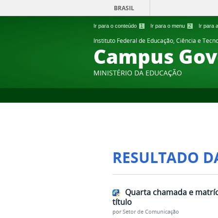
BRASIL
Ir para o conteúdo
1
Ir para o menu
2
Ir para
Instituto Federal de Educação, Ciência e Tecn
Campus Gov
MINISTÉRIO DA EDUCAÇÃO
RESULTADO D
Quarta chamada e matrícu
título
por
Setor de Comunicação