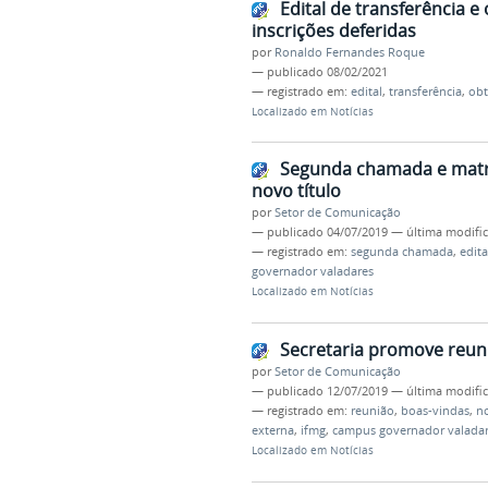
Edital de transferência e
inscrições deferidas
por
Ronaldo Fernandes Roque
—
publicado
08/02/2021
— registrado em:
edital
,
transferência
,
ob
Localizado em
Notícias
Segunda chamada e matríc
novo título
por
Setor de Comunicação
—
publicado
04/07/2019
—
última modifi
— registrado em:
segunda chamada
,
edita
governador valadares
Localizado em
Notícias
Secretaria promove reun
por
Setor de Comunicação
—
publicado
12/07/2019
—
última modifi
— registrado em:
reunião
,
boas-vindas
,
no
externa
,
ifmg
,
campus governador valada
Localizado em
Notícias