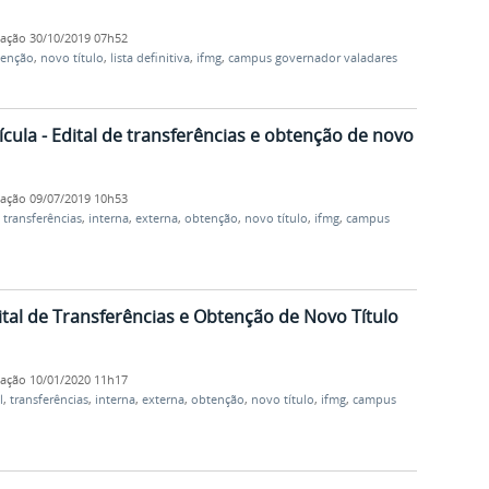
cação
30/10/2019 07h52
tenção
,
novo título
,
lista definitiva
,
ifmg
,
campus governador valadares
cula - Edital de transferências e obtenção de novo
cação
09/07/2019 10h53
,
transferências
,
interna
,
externa
,
obtenção
,
novo título
,
ifmg
,
campus
al de Transferências e Obtenção de Novo Título
cação
10/01/2020 11h17
l
,
transferências
,
interna
,
externa
,
obtenção
,
novo título
,
ifmg
,
campus