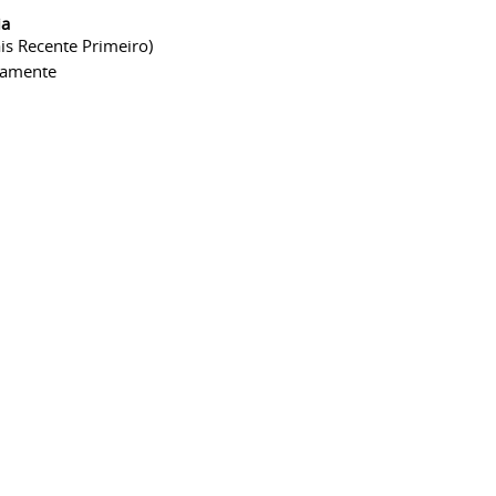
ia
is Recente Primeiro)
camente