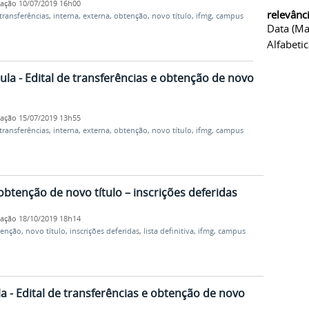
cação
10/07/2019 16h00
relevânc
transferências
,
interna
,
externa
,
obtenção
,
novo título
,
ifmg
,
campus
Data (ma
Alfabeti
la - Edital de transferências e obtenção de novo
cação
15/07/2019 13h55
transferências
,
interna
,
externa
,
obtenção
,
novo título
,
ifmg
,
campus
 obtenção de novo título – inscrições deferidas
cação
18/10/2019 18h14
tenção
,
novo título
,
inscrições deferidas
,
lista definitiva
,
ifmg
,
campus
la - Edital de transferências e obtenção de novo