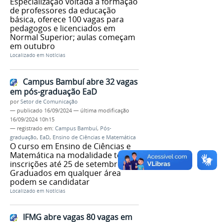
Especialização voltada à formação
de professores da educação
básica, oferece 100 vagas para
pedagogos e licenciados em
Normal Superior; aulas começam
em outubro
Localizado em
Notícias
Campus Bambuí abre 32 vagas
em pós-graduação EaD
por
Setor de Comunicação
—
publicado
16/09/2024
—
última modificação
16/09/2024 10h15
— registrado em:
Campus Bambuí
,
Pós-
graduação
,
EaD
,
Ensino de Ciências e Matemática
O curso em Ensino de Ciências e
Matemática na modalidade tem
inscrições até 25 de setembro.
Graduados em qualquer área
podem se candidatar
Localizado em
Notícias
IFMG abre vagas 80 vagas em