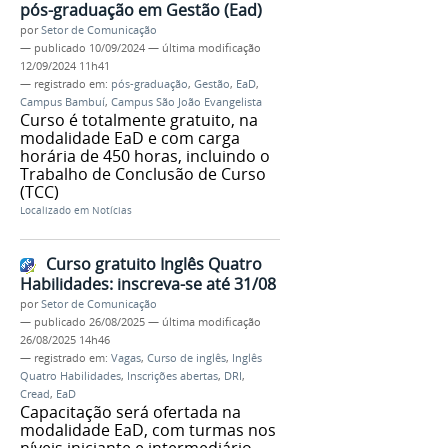
pós-graduação em Gestão (Ead)
por
Setor de Comunicação
—
publicado
10/09/2024
—
última modificação
12/09/2024 11h41
— registrado em:
pós-graduação
,
Gestão
,
EaD
,
Campus Bambuí
,
Campus São João Evangelista
Curso é totalmente gratuito, na
modalidade EaD e com carga
horária de 450 horas, incluindo o
Trabalho de Conclusão de Curso
(TCC)
Localizado em
Notícias
Curso gratuito Inglês Quatro
Habilidades: inscreva-se até 31/08
por
Setor de Comunicação
—
publicado
26/08/2025
—
última modificação
26/08/2025 14h46
— registrado em:
Vagas
,
Curso de inglês
,
Inglês
Quatro Habilidades
,
Inscrições abertas
,
DRI
,
Cread
,
EaD
Capacitação será ofertada na
modalidade EaD, com turmas nos