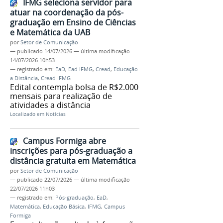
IFMG seleciona servidor para
atuar na coordenação da pós-
graduação em Ensino de Ciências
e Matemática da UAB
por
Setor de Comunicação
—
publicado
14/07/2026
—
última modificação
14/07/2026 10h53
— registrado em:
EaD
,
Ead IFMG
,
Cread
,
Educação
a Distância
,
Cread IFMG
Edital contempla bolsa de R$2.000
mensais para realização de
atividades a distância
Localizado em
Notícias
Campus Formiga abre
inscrições para pós-graduação a
distância gratuita em Matemática
por
Setor de Comunicação
—
publicado
22/07/2026
—
última modificação
22/07/2026 11h03
— registrado em:
Pós-graduação
,
EaD
,
Matemática
,
Educação Básica
,
IFMG
,
Campus
Formiga