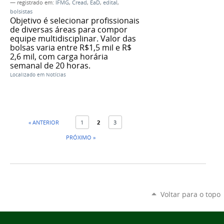
— registrado em:
IFMG
,
Cread
,
EaD
,
edital
,
bolsistas
Objetivo é selecionar profissionais
de diversas áreas para compor
equipe multidisciplinar. Valor das
bolsas varia entre R$1,5 mil e R$
2,6 mil, com carga horária
semanal de 20 horas.
Localizado em
Notícias
« ANTERIOR
1
2
3
PRÓXIMO »
Voltar para o topo