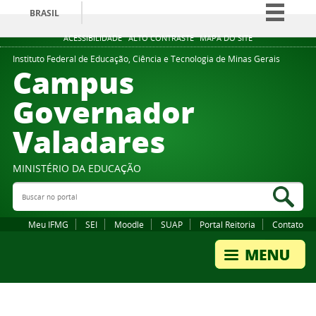
BRASIL
Simplifique!
ACESSIBILIDADE
ALTO CONTRASTE
MAPA DO SITE
Comunica BR
Instituto Federal de Educação, Ciência e Tecnologia de Minas Gerais
Campus
Participe
Governador
Acesso à informação
Valadares
Legislação
Canais
MINISTÉRIO DA EDUCAÇÃO
Buscar no portal
Bus
Meu IFMG
SEI
Moodle
SUAP
Portal Reitoria
Contato