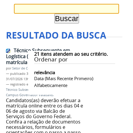
RESULTADO DA BUSCA
Técnico Subsequente em
21
itens atendem ao seu critério.
Logística (EaD): convocação para
Ordenar por
matrícula 2ª chamada (04 a 06/08)
por
Setor de Comunicação
relevância
—
publicado
31/07/2026
—
última modificação
Data (mais Recente Primeiro)
31/07/2026 13h14
— registrado em:
convocação
Alfabeticamente
,
matrícula
,
Curso
Técnico Subsequente
,
Logística
,
EaD
,
IFMG
Campus Governador Valadares
Candidatos(as) deverão efetuar a
matrícula online entre os dias 04 e
06 de agosto via Balcão de
Serviços do Governo Federal.
Confira a relação de documentos
necessários, formulários e
orientações com o passo a passo