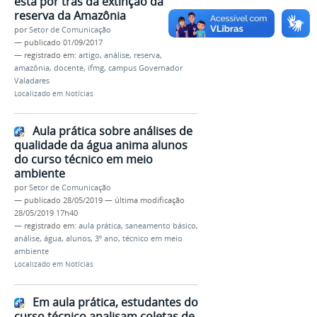
está por trás da extinção da
reserva da Amazônia
por
Setor de Comunicação
—
publicado
01/09/2017
— registrado em:
artigo
,
análise
,
reserva
,
amazônia
,
docente
,
ifmg
,
campus Governador
Valadares
Localizado em
Notícias
Aula prática sobre análises de
qualidade da água anima alunos
do curso técnico em meio
ambiente
por
Setor de Comunicação
—
publicado
28/05/2019
—
última modificação
28/05/2019 17h40
— registrado em:
aula prática
,
saneamento básico
,
análise
,
água
,
alunos
,
3º ano
,
técnico em meio
ambiente
Localizado em
Notícias
Em aula prática, estudantes do
curso técnico analisam coletas de