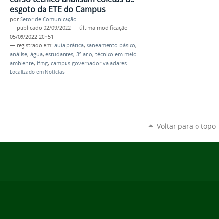
esgoto da ETE do Campus
por
Setor de Comunicação
—
publicado
02/09/2022
—
última modificação
05/09/2022 20h51
— registrado em:
aula prática
,
saneamento básico
,
análise
,
água
,
estudantes
,
3º ano
,
técnico em meio
ambiente
,
ifmg
,
campus governador valadares
Localizado em
Notícias
Voltar para o topo