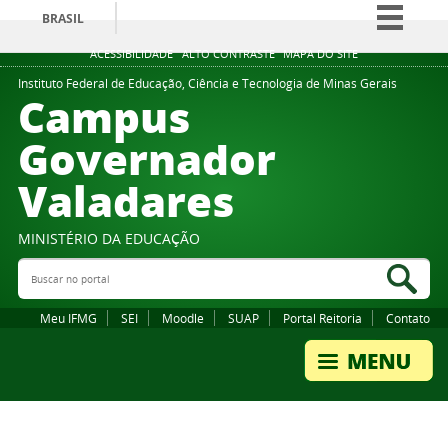
BRASIL
Simplifique!
ACESSIBILIDADE
ALTO CONTRASTE
MAPA DO SITE
Comunica BR
Instituto Federal de Educação, Ciência e Tecnologia de Minas Gerais
Campus
Participe
Governador
Acesso à informação
Valadares
Legislação
Canais
MINISTÉRIO DA EDUCAÇÃO
Buscar no portal
Bus
Meu IFMG
SEI
Moodle
SUAP
Portal Reitoria
Contato