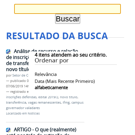
RESULTADO DA BUSCA
Análise de recurso e relação
4
itens atendem ao seu critério.
de inscrições deferidas do edital
Ordenar por
de transferência e obtenção de
novo título 2019.2
Relevância
por
Setor de Comunicação
Data (mais Recente Primeiro)
—
publicado
07/06/2019
—
última modificação
07/06/2019 14h09
alfabeticamente
— registrado em:
análise
,
recursos
,
lista definitiva
,
inscrições deferidas
,
edital 2019/2
,
novo título
,
transferência
,
vagas remanescentes
,
ifmg
,
campus
governador valadares
Localizado em
Notícias
ARTIGO - O que (realmente)