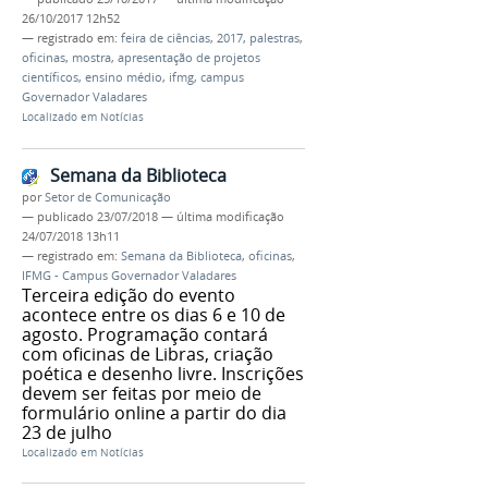
26/10/2017 12h52
— registrado em:
feira de ciências
,
2017
,
palestras
,
oficinas
,
mostra
,
apresentação de projetos
científicos
,
ensino médio
,
ifmg
,
campus
Governador Valadares
Localizado em
Notícias
Semana da Biblioteca
por
Setor de Comunicação
—
publicado
23/07/2018
—
última modificação
24/07/2018 13h11
— registrado em:
Semana da Biblioteca
,
oficinas
,
IFMG - Campus Governador Valadares
Terceira edição do evento
acontece entre os dias 6 e 10 de
agosto. Programação contará
com oficinas de Libras, criação
poética e desenho livre. Inscrições
devem ser feitas por meio de
formulário online a partir do dia
23 de julho
Localizado em
Notícias