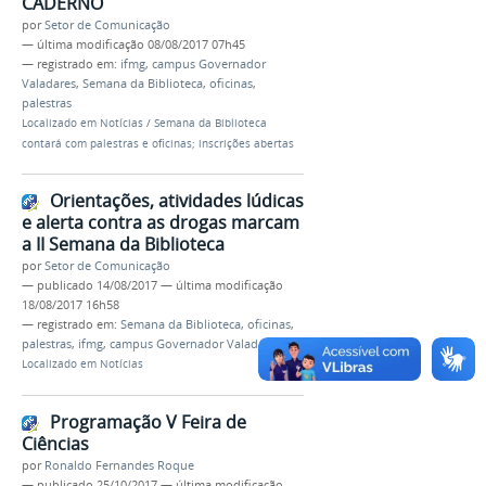
CADERNO
por
Setor de Comunicação
—
última modificação
08/08/2017 07h45
— registrado em:
ifmg
,
campus Governador
Valadares
,
Semana da Biblioteca
,
oficinas
,
palestras
Localizado em
Notícias
/
Semana da Biblioteca
contará com palestras e oficinas; inscrições abertas
Orientações, atividades lúdicas
e alerta contra as drogas marcam
a II Semana da Biblioteca
por
Setor de Comunicação
—
publicado
14/08/2017
—
última modificação
18/08/2017 16h58
— registrado em:
Semana da Biblioteca
,
oficinas
,
palestras
,
ifmg
,
campus Governador Valadares
Localizado em
Notícias
Programação V Feira de
Ciências
por
Ronaldo Fernandes Roque
—
publicado
25/10/2017
—
última modificação