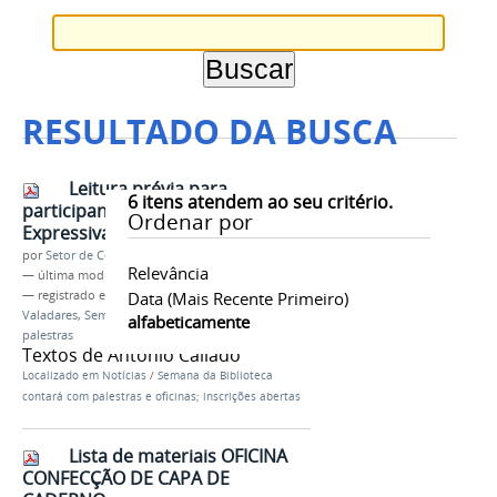
RESULTADO DA BUSCA
Leitura prévia para
6
itens atendem ao seu critério.
participantes da oficina de Leitura
Ordenar por
Expressiva
por
Setor de Comunicação
Relevância
—
última modificação
05/08/2017 17h40
— registrado em:
ifmg
Data (mais Recente Primeiro)
,
campus Governador
Valadares
,
Semana da Biblioteca
,
oficinas
,
alfabeticamente
palestras
Textos de Antônio Callado
Localizado em
Notícias
/
Semana da Biblioteca
contará com palestras e oficinas; inscrições abertas
Lista de materiais OFICINA
CONFECÇÃO DE CAPA DE