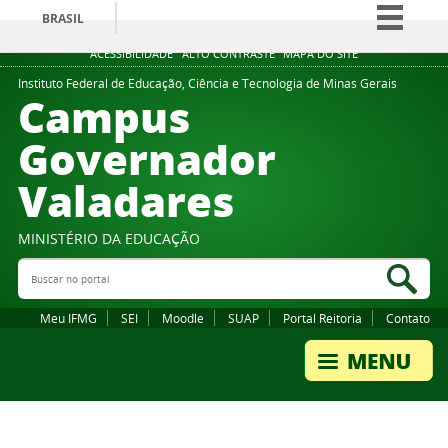
BRASIL
Simplifique!
ACESSIBILIDADE
ALTO CONTRASTE
MAPA DO SITE
Comunica BR
Instituto Federal de Educação, Ciência e Tecnologia de Minas Gerais
Campus
Participe
Governador
Acesso à informação
Valadares
Legislação
Canais
MINISTÉRIO DA EDUCAÇÃO
Buscar no portal
Bus
Meu IFMG
SEI
Moodle
SUAP
Portal Reitoria
Contato