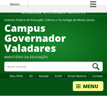
BRASIL
Simplifique!
ACESSIBILIDADE
ALTO CONTRASTE
MAPA DO SITE
Comunica BR
Instituto Federal de Educação, Ciência e Tecnologia de Minas Gerais
Campus
Participe
Governador
Acesso à informação
Valadares
Legislação
Canais
MINISTÉRIO DA EDUCAÇÃO
Buscar no portal
Bus
Meu IFMG
SEI
Moodle
SUAP
Portal Reitoria
Contato