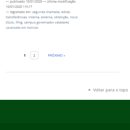
—
publicado
10/01/2020
—
última modificação
10/01/2020 11h17
— registrado em:
segunda chamada
,
edital
,
transferências
,
interna
,
externa
,
obtenção
,
novo
título
,
ifmg
,
campus governador valadares
Localizado em
Notícias
1
2
PRÓXIMO »
Voltar para o topo