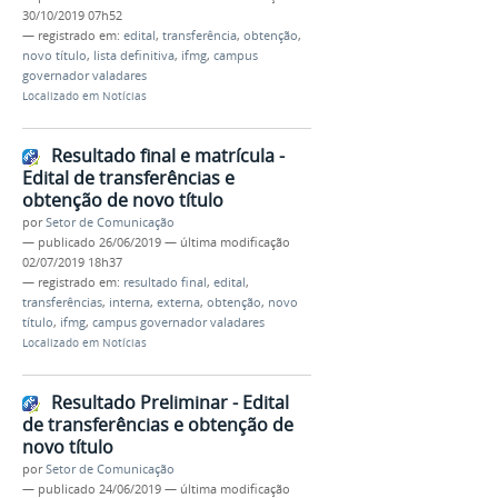
30/10/2019 07h52
— registrado em:
edital
,
transferência
,
obtenção
,
novo título
,
lista definitiva
,
ifmg
,
campus
governador valadares
Localizado em
Notícias
Resultado final e matrícula -
Edital de transferências e
obtenção de novo título
por
Setor de Comunicação
—
publicado
26/06/2019
—
última modificação
02/07/2019 18h37
— registrado em:
resultado final
,
edital
,
transferências
,
interna
,
externa
,
obtenção
,
novo
título
,
ifmg
,
campus governador valadares
Localizado em
Notícias
Resultado Preliminar - Edital
de transferências e obtenção de
novo título
por
Setor de Comunicação
—
publicado
24/06/2019
—
última modificação