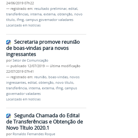
24/06/2019 07h22
— registrado em:
resultado preliminar
,
edital
,
transferências
,
interna
,
externa
,
obtenção
,
novo
título
,
ifmg
,
campus governador valadares
Localizado em
Notícias
Secretaria promove reunião
de boas-vindas para novos
ingressantes
por
Setor de Comunicação
—
publicado
12/07/2019
—
última modificação
22/07/2019 07h41
— registrado em:
reunião
,
boas-vindas
,
novos
ingressantes
,
edital
,
obtenção
,
novo título
,
transferência
,
interna
,
externa
,
ifmg
,
campus
governador valadares
Localizado em
Notícias
Segunda Chamada do Edital
de Transferências e Obtenção de
Novo Título 2020.1
por
Ronaldo Fernandes Roque