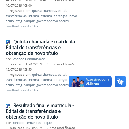
—
publicado
10/07/2019
—
última modificação
10/07/2019 16h00
— registrado em:
quarta chamada
,
edital
,
transferências
,
interna
,
externa
,
obtenção
,
novo
título
,
ifmg
,
campus governador valadares
Localizado em
Notícias
Quinta chamada e matrícula -
Edital de transferências e
obtenção de novo título
por
Setor de Comunicação
—
publicado
15/07/2019
—
última modificação
15/07/2019 13h55
— registrado em:
quinta chamada
,
edital
,
transferências
,
interna
,
externa
,
obtenção
,
novo
título
,
ifmg
,
campus governador valadares
Localizado em
Notícias
Resultado final e matrícula -
Edital de transferências e
obtenção de novo título
por
Ronaldo Fernandes Roque
—
publicado
30/10/2019
—
última modificação