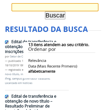
RESULTADO DA BUSCA
Edital de transferência e
13
itens atendem ao seu critério.
obtenção de novo título –
Ordenar por
inscrições deferidas
por
Setor de Comunicação
Relevância
—
publicado
18/10/2019
—
última modificação
18/10/2019 18h14
Data (mais Recente Primeiro)
— registrado em:
edital
,
transferência
,
obtenção
,
alfabeticamente
novo título
,
inscrições deferidas
,
lista definitiva
,
ifmg
,
campus governador valadares
Localizado em
Notícias
Edital de transferência e
obtenção de novo título –
Resultado Preliminar de