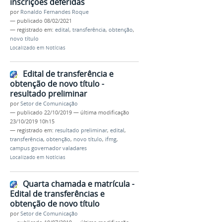
inscrições deferidas
por
Ronaldo Fernandes Roque
—
publicado
08/02/2021
— registrado em:
edital
,
transferência
,
obtenção
,
novo título
Localizado em
Notícias
Edital de transferência e
obtenção de novo título -
resultado preliminar
por
Setor de Comunicação
—
publicado
22/10/2019
—
última modificação
23/10/2019 10h15
— registrado em:
resultado preliminar
,
edital
,
transferência
,
obtenção
,
novo título
,
ifmg
,
campus governador valadares
Localizado em
Notícias
Quarta chamada e matrícula -
Edital de transferências e
obtenção de novo título
por
Setor de Comunicação