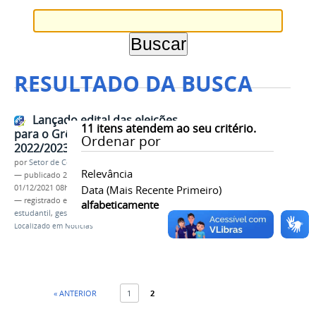
RESULTADO DA BUSCA
Lançado edital das eleições
11
itens atendem ao seu critério.
para o Grêmio Estudantil - gestão
Ordenar por
2022/2023
por
Setor de Comunicação
Relevância
—
publicado
24/11/2021
—
última modificação
01/12/2021 08h01
Data (mais Recente Primeiro)
— registrado em:
edital
,
eleição
,
grêmio
alfabeticamente
estudantil
,
gestão 2022-2023
Localizado em
Notícias
« ANTERIOR
1
2