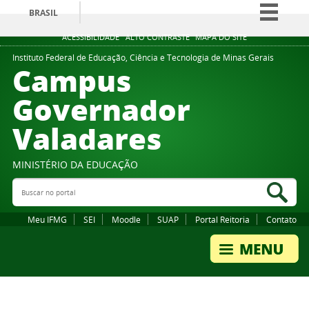
BRASIL
Simplifique!
ACESSIBILIDADE
ALTO CONTRASTE
MAPA DO SITE
Comunica BR
Instituto Federal de Educação, Ciência e Tecnologia de Minas Gerais
Campus
Participe
Governador
Acesso à informação
Valadares
Legislação
Canais
MINISTÉRIO DA EDUCAÇÃO
Buscar no portal
Bus
Meu IFMG
SEI
Moodle
SUAP
Portal Reitoria
Contato