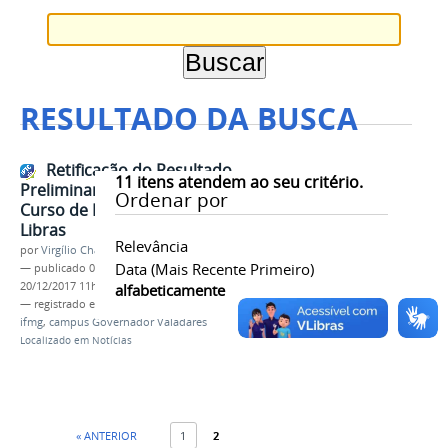
RESULTADO DA BUSCA
Retificação do Resultado
11
itens atendem ao seu critério.
Preliminar do Edital Nº 03/2017 -
Ordenar por
Curso de Formação Básica em
Libras
Relevância
por
Virgílio Chagas Resende
Data (mais Recente Primeiro)
—
publicado
08/12/2017
—
última modificação
20/12/2017 11h06
alfabeticamente
— registrado em:
libras
,
curso
,
edital
,
seleção
,
ifmg
,
campus Governador Valadares
Localizado em
Notícias
« ANTERIOR
1
2