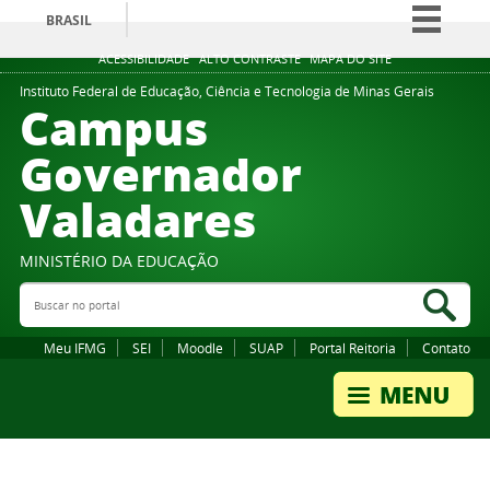
BRASIL
Simplifique!
ACESSIBILIDADE
ALTO CONTRASTE
MAPA DO SITE
Comunica BR
Instituto Federal de Educação, Ciência e Tecnologia de Minas Gerais
Campus
Participe
Governador
Acesso à informação
Valadares
Legislação
Canais
MINISTÉRIO DA EDUCAÇÃO
Buscar no portal
Bus
Meu IFMG
SEI
Moodle
SUAP
Portal Reitoria
Contato