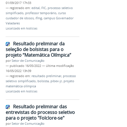
01/09/2017 17h33
— registrado em:
edital
,
FIC
,
processo seletivo
simplificado
,
professor temporário
,
curso
cuidador de idosos
,
ifmg
,
campus Governador
Valadares
Localizado em
Notícias
Resultado preliminar da
seleção de bolsistas para o
projeto “Matemática Olímpica”
por
Setor de Comunicação
—
publicado
16/05/2022
—
última modificação
16/05/2022 13h39
— registrado em:
resultado preliminar
,
processo
seletivo simplificado
,
bolsista
,
pibex-jr
,
projeto
matemática olímpica
Localizado em
Notícias
Resultado preliminar das
entrevistas do processo seletivo
para o projeto "Folclore-se"
por
Setor de Comunicação