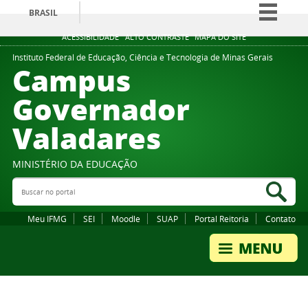
BRASIL
Simplifique!
ACESSIBILIDADE
ALTO CONTRASTE
MAPA DO SITE
Comunica BR
Instituto Federal de Educação, Ciência e Tecnologia de Minas Gerais
Campus
Participe
Governador
Acesso à informação
Valadares
Legislação
Canais
MINISTÉRIO DA EDUCAÇÃO
Buscar no portal
Bus
Meu IFMG
SEI
Moodle
SUAP
Portal Reitoria
Contato