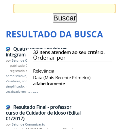
RESULTADO DA BUSCA
Quatro novos servidores
32
itens atendem ao seu critério.
integram o Campus
Ordenar por
por
Setor de Comunicação
—
publicado
06/09/2017
Relevância
— registrado em:
servidores
,
docentes
,
técnico-
admnistrativo
,
ifmg
,
campus Governador
Data (mais Recente Primeiro)
Valadares
,
concurso público
,
processo seletivo
alfabeticamente
simplificado
,
remoção
,
cooperação técnica
Localizado em
Notícias
Resultado Final - professor
curso de Cuidador de Idoso (Edital
01/2017)
por
Setor de Comunicação