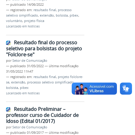
—
publicado
14/06/2022
— registrado em:
resultado final
,
processo
seletivo simplificado
,
extensão
,
bolsista
,
pibex
,
voluntário
,
projeto física
Localizado em
Notícias
Resultado final do processo
seletivo para bolsistas do projeto
"Folclore-se"
por
Setor de Comunicação
—
publicado
31/05/2022
—
última modificação
31/05/2022 11h47
— registrado em:
resultado final
,
projeto folclore-
se
,
extensão
,
processo seletivo simplificado
,
bolsista
,
pibex
Localizado em
Notícias
Resultado Preliminar –
professor curso de Cuidador de
Idoso (Edital 01/2017)
por
Setor de Comunicação
—
publicado
01/09/2017
—
última modificação