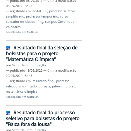
—
publicado
05/09/2017
—
última modificação
05/09/2017 13h25
— registrado em:
edital
,
FIC
,
processo seletivo
simplificado
,
professor temporário
,
curso
cuidador de idosos
,
ifmg
,
campus Governador
Valadares
Localizado em
Notícias
Resultado final da seleção de
bolsistas para o projeto
“Matemática Olímpica”
por
Setor de Comunicação
—
publicado
19/05/2022
—
última modificação
20/05/2022 15h45
— registrado em:
resultado final
,
processo
seletivo simplificado
,
bolsista
,
pibex-jr
,
projeto
matemática olímpica
Localizado em
Notícias
Resultado final do processo
seletivo para bolsistas do projeto
"Física fora da lousa"
por
Setor de Comunicação