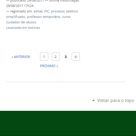
—
publicado
29/08/2017
—
última modificação
29/08/2017 17h24
— registrado em:
edital
,
FIC
,
processo seletivo
simplificado
,
professor temporário
,
curso
cuidador de idosos
Localizado em
Notícias
« ANTERIOR
1
2
3
4
PRÓXIMO »
Voltar para o topo