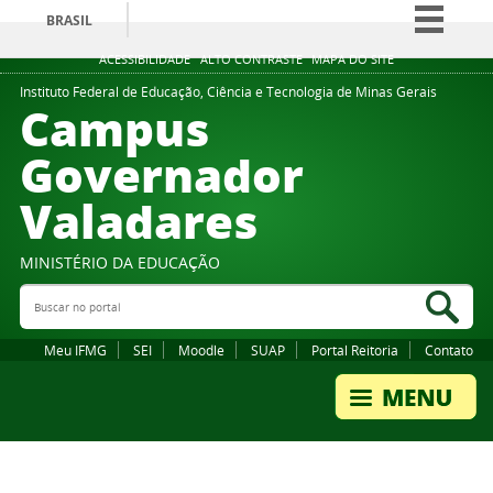
BRASIL
Simplifique!
ACESSIBILIDADE
ALTO CONTRASTE
MAPA DO SITE
Comunica BR
Instituto Federal de Educação, Ciência e Tecnologia de Minas Gerais
Campus
Participe
Governador
Acesso à informação
Valadares
Legislação
Canais
MINISTÉRIO DA EDUCAÇÃO
Buscar no portal
Bus
Meu IFMG
SEI
Moodle
SUAP
Portal Reitoria
Contato