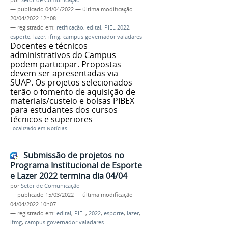
—
publicado
04/04/2022
—
última modificação
20/04/2022 12h08
— registrado em:
retificação
,
edital
,
PIEL 2022
,
esporte
,
lazer
,
ifmg
,
campus governador valadares
Docentes e técnicos
administrativos do Campus
podem participar. Propostas
devem ser apresentadas via
SUAP. Os projetos selecionados
terão o fomento de aquisição de
materiais/custeio e bolsas PIBEX
para estudantes dos cursos
técnicos e superiores
Localizado em
Notícias
Submissão de projetos no
Programa Institucional de Esporte
e Lazer 2022 termina dia 04/04
por
Setor de Comunicação
—
publicado
15/03/2022
—
última modificação
04/04/2022 10h07
— registrado em:
edital
,
PIEL
,
2022
,
esporte
,
lazer
,
ifmg
,
campus governador valadares