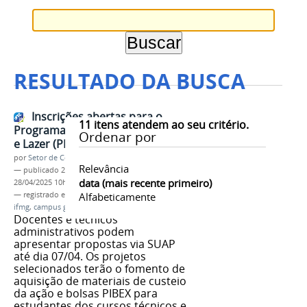
RESULTADO DA BUSCA
Inscrições abertas para o
11
itens atendem ao seu critério.
Programa Institucional de Esporte
Ordenar por
e Lazer (PIEL) 2025
por
Setor de Comunicação
Relevância
—
publicado
24/02/2025
—
última modificação
data (mais recente primeiro)
28/04/2025 10h31
— registrado em:
edital
Alfabeticamente
,
PIEL 2024
,
esporte
,
lazer
,
ifmg
,
campus governador valadares
Docentes e técnicos
administrativos podem
apresentar propostas via SUAP
até dia 07/04. Os projetos
selecionados terão o fomento de
aquisição de materiais de custeio
da ação e bolsas PIBEX para
estudantes dos cursos técnicos e