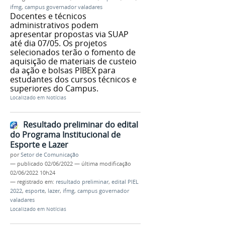
ifmg
,
campus governador valadares
Docentes e técnicos
administrativos podem
apresentar propostas via SUAP
até dia 07/05. Os projetos
selecionados terão o fomento de
aquisição de materiais de custeio
da ação e bolsas PIBEX para
estudantes dos cursos técnicos e
superiores do Campus.
Localizado em
Notícias
Resultado preliminar do edital
do Programa Institucional de
Esporte e Lazer
por
Setor de Comunicação
—
publicado
02/06/2022
—
última modificação
02/06/2022 10h24
— registrado em:
resultado preliminar
,
edital PIEL
2022
,
esporte
,
lazer
,
ifmg
,
campus governador
valadares
Localizado em
Notícias