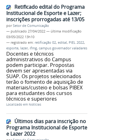
Retificado edital do Programa
Institucional de Esporte e Lazer;
inscrições prorrogadas até 13/05
por
Setor de Comunicação
—
publicado
27/04/2022
—
última modificação
03/05/2022 13h10
— registrado em:
retificação 02
,
edital
,
PIEL 2022
,
esporte
,
lazer
,
ifmg
,
campus governador valadares
Docentes e técnicos
administrativos do Campus
podem participar. Propostas
devem ser apresentadas via
SUAP. Os projetos selecionados
terão o fomento de aquisição de
materiais/custeio e bolsas PIBEX
para estudantes dos cursos
técnicos e superiores
Localizado em
Notícias
Últimos dias para inscrição no
Programa Institucional de Esporte
e Lazer 2022
por
Setor de Comunicação