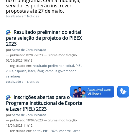
no cronograma. Com a mudança,
servidores poderão inscrever
propostas até 27 de maio.
Localizado em
Notícias
Resultado preliminar do edital
para seleção de projetos do PIBEX
2023
por
Setor de Comunicação
—
publicado
02/05/2023
—
última modificação
02/05/2023 16h18
— registrado em:
resultado preliminar
,
edital
,
PIEL
2023
,
esporte
,
lazer
,
ifmg
,
campus governador
valadares
Localizado em
Notícias
Inscrições abertas para o
Programa Institucional de Esporte
e Lazer (PIEL) 2023
por
Setor de Comunicação
—
publicado
18/04/2023
—
última modificação
18/04/2023 11h12
— registrado em:
edital
,
PIEL 2023
,
esporte
,
lazer
,