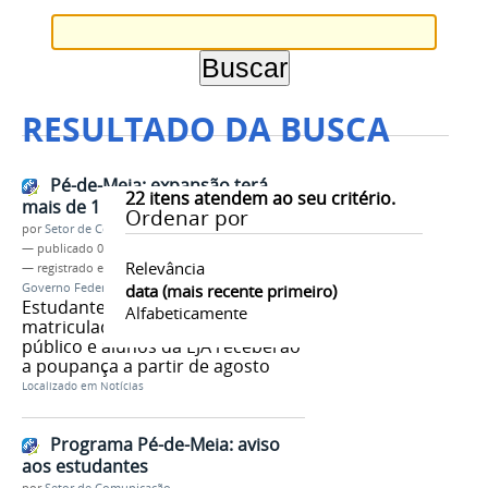
RESULTADO DA BUSCA
Pé-de-Meia: expansão terá
22
itens atendem ao seu critério.
mais de 1 milhão de beneficiados
Ordenar por
por
Setor de Comunicação
—
publicado
07/08/2024
Relevância
— registrado em:
Programa Pé-de-Meia
,
MEC
,
Governo Federal
data (mais recente primeiro)
Estudantes com CadÚnico
Alfabeticamente
matriculados no ensino médio
público e alunos da EJA receberão
a poupança a partir de agosto
Localizado em
Notícias
Programa Pé-de-Meia: aviso
aos estudantes
por
Setor de Comunicação