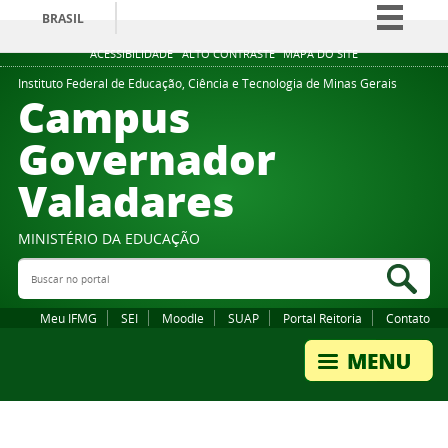
BRASIL
Simplifique!
ACESSIBILIDADE
ALTO CONTRASTE
MAPA DO SITE
Comunica BR
Instituto Federal de Educação, Ciência e Tecnologia de Minas Gerais
Campus
Participe
Governador
Acesso à informação
Valadares
Legislação
Canais
MINISTÉRIO DA EDUCAÇÃO
Buscar no portal
Bus
Meu IFMG
SEI
Moodle
SUAP
Portal Reitoria
Contato