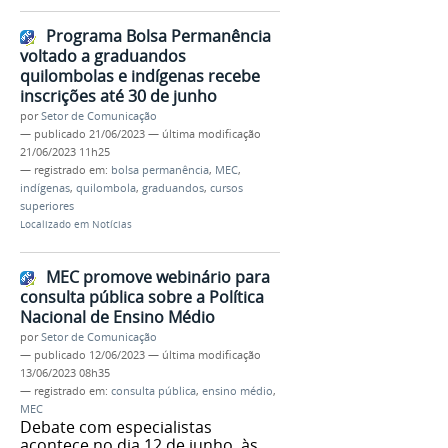
Programa Bolsa Permanência
voltado a graduandos
quilombolas e indígenas recebe
inscrições até 30 de junho
por
Setor de Comunicação
—
publicado
21/06/2023
—
última modificação
21/06/2023 11h25
— registrado em:
bolsa permanência
,
MEC
,
indígenas
,
quilombola
,
graduandos
,
cursos
superiores
Localizado em
Notícias
MEC promove webinário para
consulta pública sobre a Política
Nacional de Ensino Médio
por
Setor de Comunicação
—
publicado
12/06/2023
—
última modificação
13/06/2023 08h35
— registrado em:
consulta pública
,
ensino médio
,
MEC
Debate com especialistas
acontece no dia 12 de junho, às