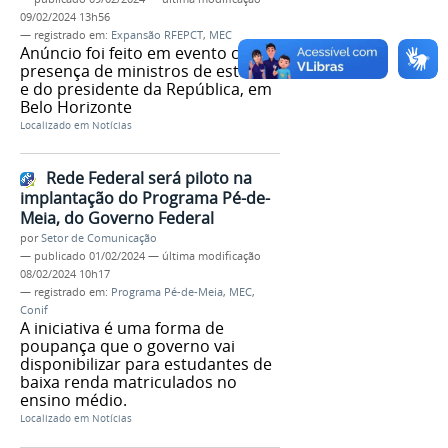
09/02/2024 13h56
— registrado em:
Expansão RFEPCT
,
MEC
Anúncio foi feito em evento com a
presença de ministros de estado
e do presidente da República, em
Belo Horizonte
Localizado em
Notícias
Rede Federal será piloto na
implantação do Programa Pé-de-
Meia, do Governo Federal
por
Setor de Comunicação
—
publicado
01/02/2024
—
última modificação
08/02/2024 10h17
— registrado em:
Programa Pé-de-Meia
,
MEC
,
Conif
A iniciativa é uma forma de
poupança que o governo vai
disponibilizar para estudantes de
baixa renda matriculados no
ensino médio.
Localizado em
Notícias