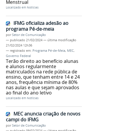
Menstrual
Localizado em
Notícias
IFMG oficializa adesão ao
programa Pé-de-meia
por
Setor de Comunicação
—
publicado
21/02/2024
—
última modificação
21/02/2024 12h36
— registrado em:
Programa Pé-de-Meia
,
MEC
,
Governo Federal
Terão direito ao benefício alunas
e alunos regularmente
matriculados na rede pública de
ensino, que tenham entre 14 e 24
anos, frequência mínima de 80%
nas aulas e que sejam aprovados
ao final do ano letivo
Localizado em
Notícias
MEC anuncia criação de novos
campi do IFMG
por
Setor de Comunicação
—
publicado
09/02/2024
—
última modificação