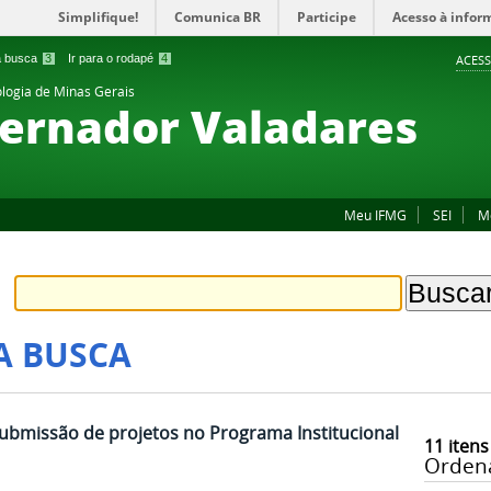
Simplifique!
Comunica BR
Participe
Acesso à infor
 a busca
3
Ir para o rodapé
4
ACESS
ologia de Minas Gerais
ernador Valadares
Meu IFMG
SEI
M
A BUSCA
submissão de projetos no Programa Institucional
11
itens
Orden