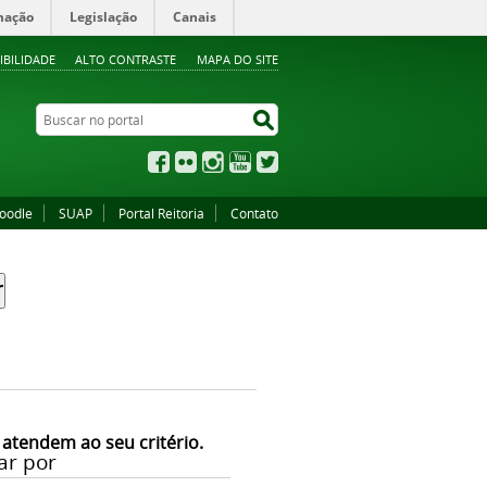
mação
Legislação
Canais
IBILIDADE
ALTO CONTRASTE
MAPA DO SITE
Buscar no portal
Buscar no portal
Facebook
Flickr
Instagram
YouTube
Twitter
oodle
SUAP
Portal Reitoria
Contato
 atendem ao seu critério.
ar por