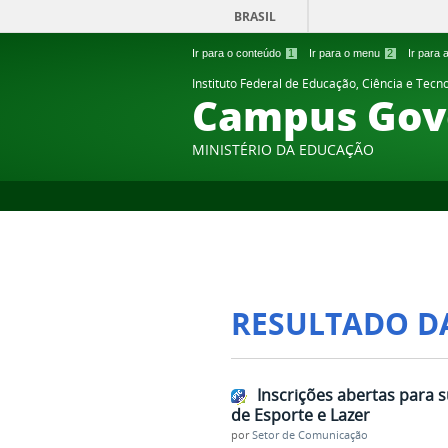
BRASIL
Ir para o conteúdo
1
Ir para o menu
2
Ir para
Instituto Federal de Educação, Ciência e Tecn
Campus Gov
MINISTÉRIO DA EDUCAÇÃO
RESULTADO D
Inscrições abertas para 
de Esporte e Lazer
por
Setor de Comunicação