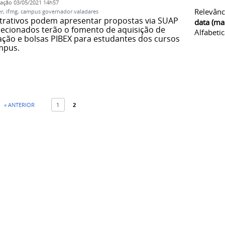
cação
03/05/2021 14h57
Relevânc
er
,
ifmg
,
campus governador valadares
strativos podem apresentar propostas via SUAP
data (ma
elecionados terão o fomento de aquisição de
Alfabeti
ação e bolsas PIBEX para estudantes dos cursos
mpus.
« ANTERIOR
1
2