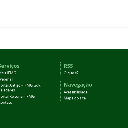
Serviços
RSS
Meu IFMG
O que é?
Webmail
Navegação
ortal Antigo - IFMG Gov.
Valadares
Acessibilidade
ortal Reitoria - IFMG
Mapa do site
Contato