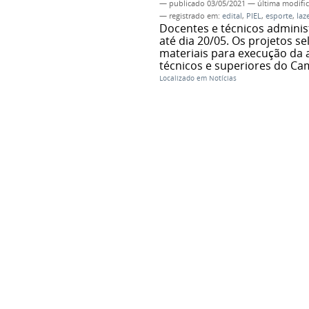
—
publicado
03/05/2021
—
última modifi
— registrado em:
edital
,
PIEL
,
esporte
,
laz
Docentes e técnicos admini
até dia 20/05. Os projetos s
materiais para execução da 
técnicos e superiores do Ca
Localizado em
Notícias