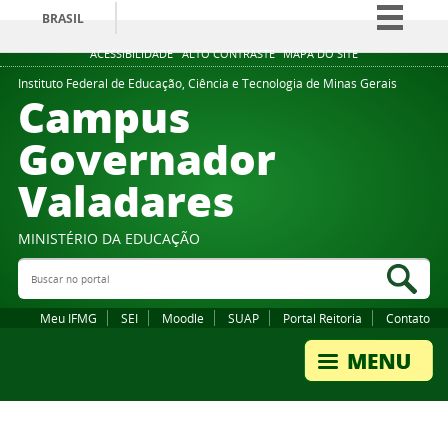
BRASIL
Simplifique!
ACESSIBILIDADE
ALTO CONTRASTE
MAPA DO SITE
Comunica BR
Instituto Federal de Educação, Ciência e Tecnologia de Minas Gerais
Campus
Participe
Governador
Acesso à informação
Valadares
Legislação
Canais
MINISTÉRIO DA EDUCAÇÃO
Buscar no portal
Bus
Meu IFMG
SEI
Moodle
SUAP
Portal Reitoria
Contato