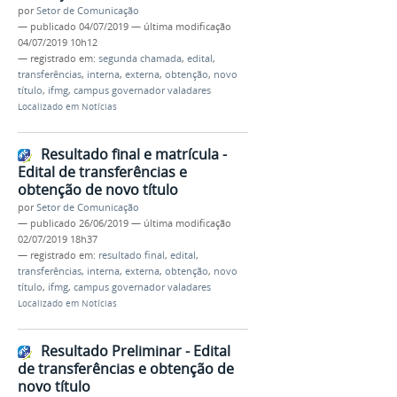
por
Setor de Comunicação
—
publicado
04/07/2019
—
última modificação
04/07/2019 10h12
— registrado em:
segunda chamada
,
edital
,
transferências
,
interna
,
externa
,
obtenção
,
novo
título
,
ifmg
,
campus governador valadares
Localizado em
Notícias
Resultado final e matrícula -
Edital de transferências e
obtenção de novo título
por
Setor de Comunicação
—
publicado
26/06/2019
—
última modificação
02/07/2019 18h37
— registrado em:
resultado final
,
edital
,
transferências
,
interna
,
externa
,
obtenção
,
novo
título
,
ifmg
,
campus governador valadares
Localizado em
Notícias
Resultado Preliminar - Edital
de transferências e obtenção de
novo título