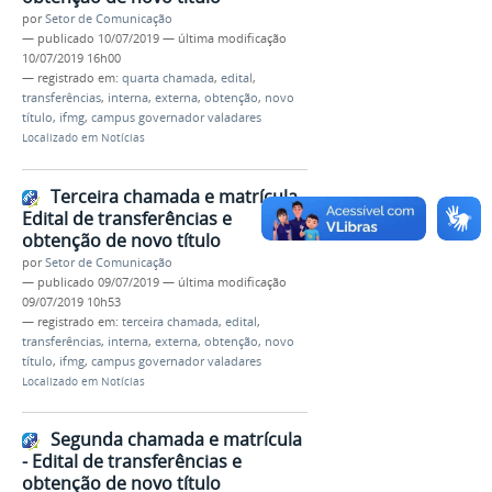
por
Setor de Comunicação
—
publicado
10/07/2019
—
última modificação
10/07/2019 16h00
— registrado em:
quarta chamada
,
edital
,
transferências
,
interna
,
externa
,
obtenção
,
novo
título
,
ifmg
,
campus governador valadares
Localizado em
Notícias
Terceira chamada e matrícula -
Edital de transferências e
obtenção de novo título
por
Setor de Comunicação
—
publicado
09/07/2019
—
última modificação
09/07/2019 10h53
— registrado em:
terceira chamada
,
edital
,
transferências
,
interna
,
externa
,
obtenção
,
novo
título
,
ifmg
,
campus governador valadares
Localizado em
Notícias
Segunda chamada e matrícula
- Edital de transferências e
obtenção de novo título