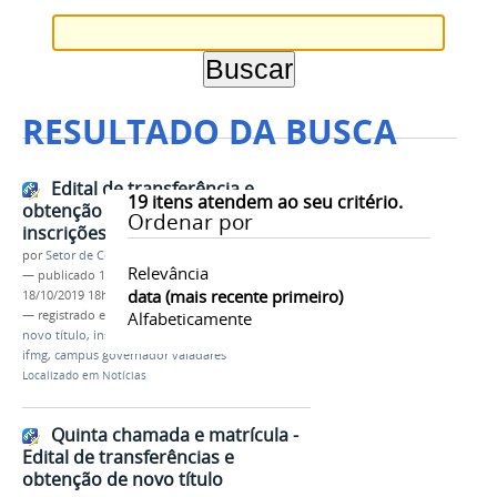
RESULTADO DA BUSCA
Edital de transferência e
19
itens atendem ao seu critério.
obtenção de novo título –
Ordenar por
inscrições deferidas
por
Setor de Comunicação
Relevância
—
publicado
18/10/2019
—
última modificação
data (mais recente primeiro)
18/10/2019 18h14
— registrado em:
edital
Alfabeticamente
,
transferência
,
obtenção
,
novo título
,
inscrições deferidas
,
lista definitiva
,
ifmg
,
campus governador valadares
Localizado em
Notícias
Quinta chamada e matrícula -
Edital de transferências e
obtenção de novo título