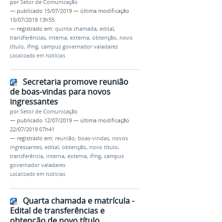
por
Setor de Comunicação
—
publicado
15/07/2019
—
última modificação
15/07/2019 13h55
— registrado em:
quinta chamada
,
edital
,
transferências
,
interna
,
externa
,
obtenção
,
novo
título
,
ifmg
,
campus governador valadares
Localizado em
Notícias
Secretaria promove reunião
de boas-vindas para novos
ingressantes
por
Setor de Comunicação
—
publicado
12/07/2019
—
última modificação
22/07/2019 07h41
— registrado em:
reunião
,
boas-vindas
,
novos
ingressantes
,
edital
,
obtenção
,
novo título
,
transferência
,
interna
,
externa
,
ifmg
,
campus
governador valadares
Localizado em
Notícias
Quarta chamada e matrícula -
Edital de transferências e
obtenção de novo título