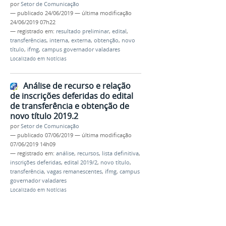
por
Setor de Comunicação
—
publicado
24/06/2019
—
última modificação
24/06/2019 07h22
— registrado em:
resultado preliminar
,
edital
,
transferências
,
interna
,
externa
,
obtenção
,
novo
título
,
ifmg
,
campus governador valadares
Localizado em
Notícias
Análise de recurso e relação
de inscrições deferidas do edital
de transferência e obtenção de
novo título 2019.2
por
Setor de Comunicação
—
publicado
07/06/2019
—
última modificação
07/06/2019 14h09
— registrado em:
análise
,
recursos
,
lista definitiva
,
inscrições deferidas
,
edital 2019/2
,
novo título
,
transferência
,
vagas remanescentes
,
ifmg
,
campus
governador valadares
Localizado em
Notícias