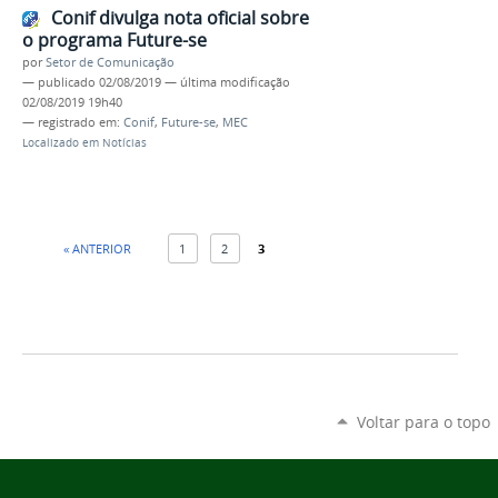
Conif divulga nota oficial sobre
o programa Future-se
por
Setor de Comunicação
—
publicado
02/08/2019
—
última modificação
02/08/2019 19h40
— registrado em:
Conif
,
Future-se
,
MEC
Localizado em
Notícias
« ANTERIOR
1
2
3
Voltar para o topo