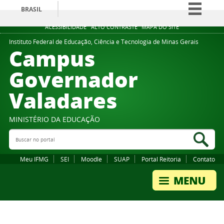
BRASIL
Simplifique!
ACESSIBILIDADE
ALTO CONTRASTE
MAPA DO SITE
Comunica BR
Instituto Federal de Educação, Ciência e Tecnologia de Minas Gerais
Campus
Participe
Governador
Acesso à informação
Valadares
Legislação
Canais
MINISTÉRIO DA EDUCAÇÃO
Buscar no portal
Bus
Meu IFMG
SEI
Moodle
SUAP
Portal Reitoria
Contato