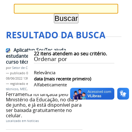
RESULTADO DA BUSCA
Aplicativo SouTec ajuda
22
itens atendem ao seu critério.
estudantes na escolha de um
Ordenar por
curso técnico
por
Setor de Comunicação
Relevância
—
publicado
08/06/2022
—
última modificação
data (mais recente primeiro)
08/06/2022 13h22
— registrado em:
aplicativo SouTec
Alfabeticamente
,
cursos
técnicos
,
MEC
,
IFMG
Ferramenta foi lançada pelo
Ministério da Educação, no dia 3
de junho, e já está disponível para
ser baixada gratuitamente no
celular.
Localizado em
Notícias