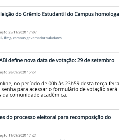
 eleição do Grêmio Estudantil do Campus homologa
cação
25/11/2020 17h07
il
,
ifmg
,
campus governador valadares
ABI define nova data de votação: 29 de setembro
cação
28/09/2020 15h51
line, no período de 00h às 23h59 desta terça-feira
e senha para acessar o formulário de votação será
s da comunidade acadêmica.
es do processo eleitoral para recomposição do
cação
11/09/2020 17h21