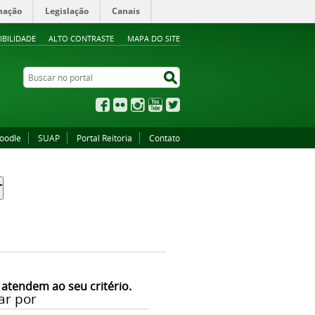
mação
Legislação
Canais
IBILIDADE
ALTO CONTRASTE
MAPA DO SITE
Buscar no portal
Buscar no portal
Facebook
Flickr
Instagram
YouTube
Twitter
oodle
SUAP
Portal Reitoria
Contato
 atendem ao seu critério.
ar por