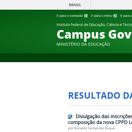
BRASIL
Ir para o conteúdo
1
Ir para o menu
2
Ir para
Instituto Federal de Educação, Ciência e Tecn
Campus Gov
MINISTÉRIO DA EDUCAÇÃO
RESULTADO D
Divulgação das inscrições
composição da nova CPPD L
por
Ronaldo Fernandes Roque