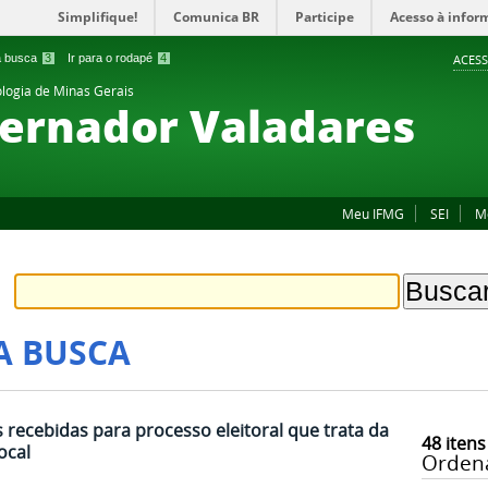
Simplifique!
Comunica BR
Participe
Acesso à infor
 a busca
3
Ir para o rodapé
4
ACESS
ologia de Minas Gerais
ernador Valadares
Meu IFMG
SEI
M
A BUSCA
 recebidas para processo eleitoral que trata da
48
itens
ocal
Orden