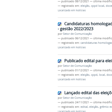
—
publicado
08/12/2021
—
última modifi
— registrado em:
eleição
,
cppd local
,
doce
Localizado em
Notícias
Candidaturas homologada
- gestão 2022/2023
por
Setor de Comunicação
—
publicado
06/12/2021
—
última modifi
— registrado em:
candidaturas homologa
Localizado em
Notícias
Publicado edital para el
por
Setor de Comunicação
—
publicado
01/12/2021
—
última modifi
— registrado em:
eleição
,
cppd
,
local
,
doc
Localizado em
Notícias
Lançado edital das eleiç
por
Setor de Comunicação
—
publicado
24/11/2021
—
última modifi
— registrado em:
edital
,
eleição
,
grêmio es
Localizado em
Notícias