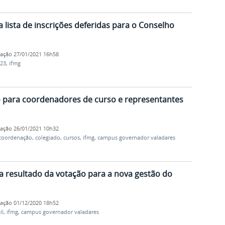
 lista de inscrições deferidas para o Conselho
cação
27/01/2021 16h58
023
,
ifmg
ão para coordenadores de curso e representantes
cação
26/01/2021 10h32
coordenação
,
colegiado
,
cursos
,
ifmg
,
campus governador valadares
ga resultado da votação para a nova gestão do
cação
01/12/2020 18h52
il
,
ifmg
,
campus governador valadares