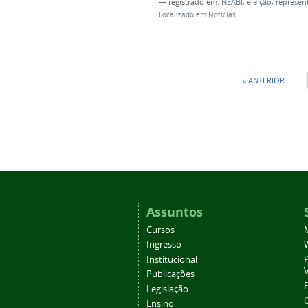
— registrado em:
NEABI
,
eleição
,
represen
Localizado em
Notícias
« ANTERIOR
Assuntos
Cursos
Ingresso
Institucional
P
Publicações
P
Legislação
Ensino