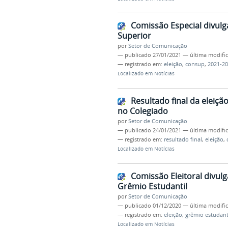
Comissão Especial divulga
Superior
por
Setor de Comunicação
—
publicado
27/01/2021
—
última modifi
— registrado em:
eleição
,
consup
,
2021-2
Localizado em
Notícias
Resultado final da eleiç
no Colegiado
por
Setor de Comunicação
—
publicado
24/01/2021
—
última modifi
— registrado em:
resultado final
,
eleição
,
Localizado em
Notícias
Comissão Eleitoral divul
Grêmio Estudantil
por
Setor de Comunicação
—
publicado
01/12/2020
—
última modifi
— registrado em:
eleição
,
grêmio estudant
Localizado em
Notícias