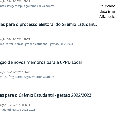
cação
08/12/2021 16h11
Relevânc
ntes
,
ifmg
,
campus governador valadares
data (ma
Alfabeti
s para o processo eleitoral do Grêmio Estudantil
cação
06/12/2021 12h57
das
,
edital
,
eleição
,
grêmio estudantil
,
gestão 2022-2023
eição de novos membros para a CPPD Local
cação
06/12/2021 13h20
entes
,
ifmg
,
campus governador valadares
ões para o Grêmio Estudantil - gestão 2022/2023
cação
01/12/2021 08h01
tudantil
,
gestão 2022-2023