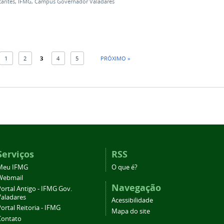
tantes
,
IFMG
,
Campus Governador Valadares
1
2
3
4
5
PRÓXIMO »
Serviços
RSS
Meu IFMG
O que é?
Webmail
Navegação
ortal Antigo - IFMG Gov.
Valadares
Acessibilidade
ortal Reitoria - IFMG
Mapa do site
Contato