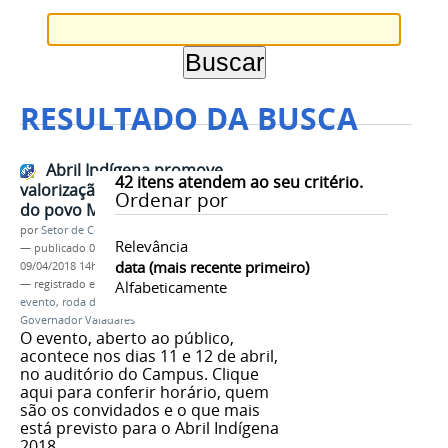
RESULTADO DA BUSCA
Abril Indígena promove
42
itens atendem ao seu critério.
valorização da história e cultura
Ordenar por
do povo Maxacali
por
Setor de Comunicação
Relevância
—
publicado
09/04/2018
—
última modificação
data (mais recente primeiro)
09/04/2018 14h32
— registrado em:
Abril Indígena
Alfabeticamente
,
maxacalis
,
NEABI
,
evento
,
roda de conversa
,
ifmg
,
campus
Governador Valadares
O evento, aberto ao público,
acontece nos dias 11 e 12 de abril,
no auditório do Campus. Clique
aqui para conferir horário, quem
são os convidados e o que mais
está previsto para o Abril Indígena
2018