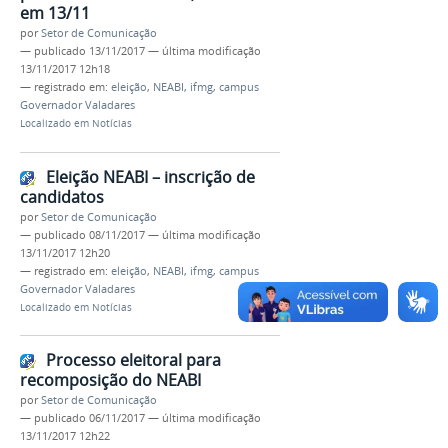
em 13/11
por
Setor de Comunicação
—
publicado
13/11/2017
—
última modificação
13/11/2017 12h18
— registrado em:
eleição
,
NEABI
,
ifmg
,
campus
Governador Valadares
Localizado em
Notícias
Eleição NEABI – inscrição de
candidatos
por
Setor de Comunicação
—
publicado
08/11/2017
—
última modificação
13/11/2017 12h20
— registrado em:
eleição
,
NEABI
,
ifmg
,
campus
Governador Valadares
Localizado em
Notícias
Processo eleitoral para
recomposição do NEABI
por
Setor de Comunicação
—
publicado
06/11/2017
—
última modificação
13/11/2017 12h22