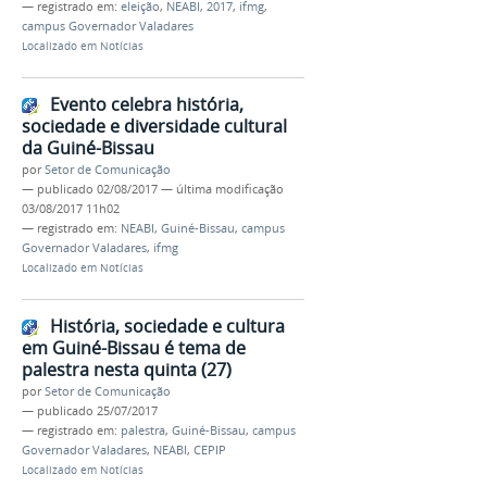
— registrado em:
eleição
,
NEABI
,
2017
,
ifmg
,
campus Governador Valadares
Localizado em
Notícias
Evento celebra história,
sociedade e diversidade cultural
da Guiné-Bissau
por
Setor de Comunicação
—
publicado
02/08/2017
—
última modificação
03/08/2017 11h02
— registrado em:
NEABI
,
Guiné-Bissau
,
campus
Governador Valadares
,
ifmg
Localizado em
Notícias
História, sociedade e cultura
em Guiné-Bissau é tema de
palestra nesta quinta (27)
por
Setor de Comunicação
—
publicado
25/07/2017
— registrado em:
palestra
,
Guiné-Bissau
,
campus
Governador Valadares
,
NEABI
,
CEPIP
Localizado em
Notícias