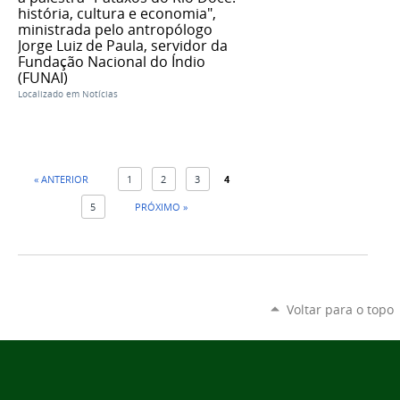
história, cultura e economia",
ministrada pelo antropólogo
Jorge Luiz de Paula, servidor da
Fundação Nacional do Índio
(FUNAI)
Localizado em
Notícias
« ANTERIOR
1
2
3
4
5
PRÓXIMO »
Voltar para o topo