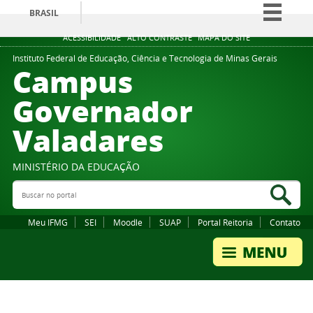
BRASIL
Simplifique!
ACESSIBILIDADE
ALTO CONTRASTE
MAPA DO SITE
Comunica BR
Instituto Federal de Educação, Ciência e Tecnologia de Minas Gerais
Campus
Participe
Governador
Acesso à informação
Valadares
Legislação
Canais
MINISTÉRIO DA EDUCAÇÃO
Buscar no portal
Bus
Meu IFMG
SEI
Moodle
SUAP
Portal Reitoria
Contato