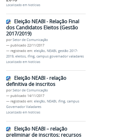
Localizado em
Notícias
Eleição NEABI - Relação Final
dos Candidatos Eleitos (Gestão
2017/2019)
por
Setor de Comunicação
—
publicado
22/11/2017
— registrado em:
eleição
,
NEABI
,
gestão 2017-
2019
,
eleitos
,
ifmg
,
campus governador valadares
Localizado em
Notícias
Eleição NEABI - relação
definitiva de inscritos
por
Setor de Comunicação
—
publicado
14/11/2017
— registrado em:
eleição
,
NEABI
,
ifmg
,
campus
Governador Valadares
Localizado em
Notícias
Eleição NEABI – relação
preliminar de inscritos; recursos