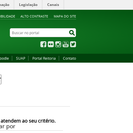
mação
Legislação
Canais
IBILIDADE
ALTO CONTRASTE
MAPA DO SITE
Buscar no portal
Buscar no portal
Facebook
Flickr
Instagram
YouTube
Twitter
oodle
SUAP
Portal Reitoria
Contato
 atendem ao seu critério.
ar por