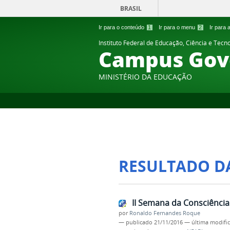
BRASIL
Ir para o conteúdo
1
Ir para o menu
2
Ir para
Instituto Federal de Educação, Ciência e Tecn
Campus Gov
MINISTÉRIO DA EDUCAÇÃO
RESULTADO D
II Semana da Consciência
por
Ronaldo Fernandes Roque
—
publicado
21/11/2016
—
última modifi