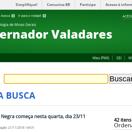
Simplifique!
Comunica BR
Participe
Acesso à infor
 a busca
3
Ir para o rodapé
4
ACESS
ologia de Minas Gerais
ernador Valadares
Meu IFMG
SEI
M
A BUSCA
 Negra começa nesta quarta, dia 23/11
42
itens
Orden
cação
21/11/2016 14h31