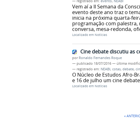
— registrado em:
evento
,
NEABI
Vem aí a II Semana da Cons
evento deste ano traz o tema 
inicia na próxima quarta-feir
programação com palestra, r
conversa, mesa-redonda, ofic
Localizado em
Notícias
Cine debate discutiu as c
por
Ronaldo Fernandes Roque
—
publicado
18/07/2016
—
última modifi
— registrado em:
NEABI
,
cotas
,
debate
,
ci
O Núcleo de Estudos Afro-Br
e 16 de julho um cine debate
Localizado em
Notícias
« ANTERI