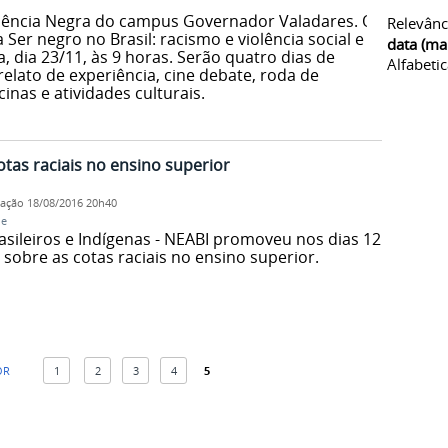
ciência Negra do campus Governador Valadares. O
Relevânc
Ser negro no Brasil: racismo e violência social e
data (ma
a, dia 23/11, às 9 horas. Serão quatro dias de
Alfabeti
elato de experiência, cine debate, roda de
inas e atividades culturais.
otas raciais no ensino superior
cação
18/08/2016 20h40
ne
asileiros e Indígenas - NEABI promoveu nos dias 12
 sobre as cotas raciais no ensino superior.
OR
1
2
3
4
5