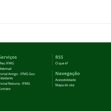
Serviços
RSS
Meu IFMG
O que é?
Webmail
Navegação
ortal Antigo - IFMG Gov.
Valadares
Acessibilidade
ortal Reitoria - IFMG
Mapa do site
Contato