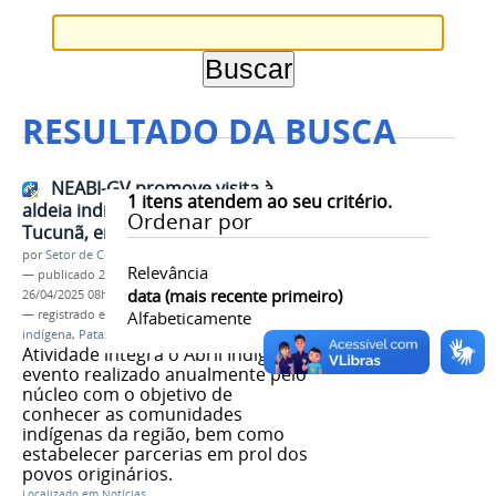
RESULTADO DA BUSCA
NEABI-GV promove visita à
1
itens atendem ao seu critério.
aldeia indígena Pataxó Geru
Ordenar por
Tucunã, em Açucena
por
Setor de Comunicação
Relevância
—
publicado
25/04/2025
—
última modificação
data (mais recente primeiro)
26/04/2025 08h30
— registrado em:
NEABI IFMG-GV
Alfabeticamente
,
visita
,
aldeia
indígena
,
Pataxó Geru Tucunã
,
Açucena
Atividade integra o Abril Indígena,
evento realizado anualmente pelo
núcleo com o objetivo de
conhecer as comunidades
indígenas da região, bem como
estabelecer parcerias em prol dos
povos originários.
Localizado em
Notícias