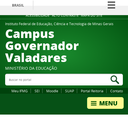
BRASIL
Simplifique!
ACESSIBILIDADE
ALTO CONTRASTE
MAPA DO SITE
Comunica BR
Instituto Federal de Educação, Ciência e Tecnologia de Minas Gerais
Campus
Participe
Governador
Acesso à informação
Valadares
Legislação
Canais
MINISTÉRIO DA EDUCAÇÃO
Buscar no portal
Bus
Meu IFMG
SEI
Moodle
SUAP
Portal Reitoria
Contato