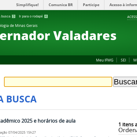
Simplifique!
Comunica BR
Participe
Acesso à infor
 a busca
3
Ir para o rodapé
4
ACESS
ologia de Minas Gerais
ernador Valadares
Meu IFMG
SEI
M
A BUSCA
adêmico 2025 e horários de aula
1
itens 
Orden
cação
07/04/2025 15h27