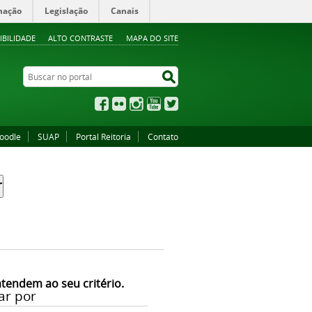
mação
Legislação
Canais
IBILIDADE
ALTO CONTRASTE
MAPA DO SITE
Buscar no portal
Buscar no portal
Facebook
Flickr
Instagram
YouTube
Twitter
oodle
SUAP
Portal Reitoria
Contato
atendem ao seu critério.
ar por