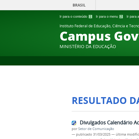
BRASIL
Ir para o conteúdo
1
Ir para o menu
2
Ir para
Instituto Federal de Educação, Ciência e Tecn
Campus Gov
MINISTÉRIO DA EDUCAÇÃO
RESULTADO D
Divulgados Calendário Ac
por
Setor de Comunicação
—
publicado
31/03/2025
—
última modifi