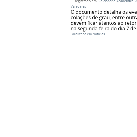
— registrado em:
Calendário Acadêmico 2
Valadares
O documento detalha os event
colações de grau, entre out
devem ficar atentos ao reto
na segunda-feira do dia 7 de 
Localizado em
Notícias