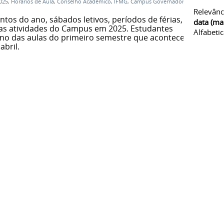
025
,
Horários de Aula
,
Conselho Acadêmico
,
IFMG
,
Campus Governador
Relevânc
os do ano, sábados letivos, períodos de férias,
data (ma
ras atividades do Campus em 2025. Estudantes
Alfabeti
rno das aulas do primeiro semestre que acontece
abril.