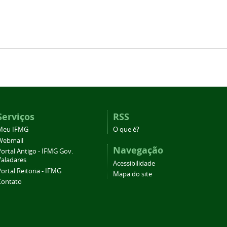
Serviços
RSS
Meu IFMG
O que é?
Webmail
Navegação
ortal Antigo - IFMG Gov.
Valadares
Acessibilidade
ortal Reitoria - IFMG
Mapa do site
Contato