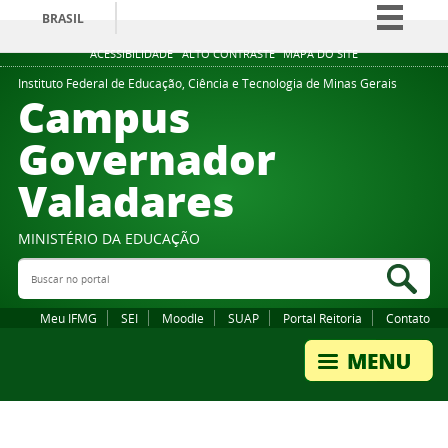
BRASIL
Simplifique!
ACESSIBILIDADE
ALTO CONTRASTE
MAPA DO SITE
Comunica BR
Instituto Federal de Educação, Ciência e Tecnologia de Minas Gerais
Campus
Participe
Governador
Acesso à informação
Valadares
Legislação
Canais
MINISTÉRIO DA EDUCAÇÃO
Buscar no portal
Bus
Meu IFMG
SEI
Moodle
SUAP
Portal Reitoria
Contato