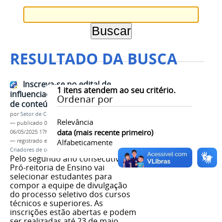
RESULTADO DA BUSCA
Inscreva-se no edital de
1
itens atendem ao seu critério.
influenciadores e seja um criador
Ordenar por
de conteúdo do IFMG
por
Setor de Comunicação
Relevância
—
publicado
06/05/2025
—
última modificação
data (mais recente primeiro)
06/05/2025 17h02
— registrado em:
Proen
Alfabeticamente
,
Edital de influenciadores
,
Criadores de conteúdo
Pelo segundo ano consecutivo,
Pró-reitoria de Ensino vai
selecionar estudantes para
compor a equipe de divulgação
do processo seletivo dos cursos
técnicos e superiores. As
inscrições estão abertas e podem
ser realizadas até 23 de maio.