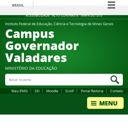
BRASIL
Simplifique!
ACESSIBILIDADE
ALTO CONTRASTE
MAPA DO SITE
Comunica BR
Instituto Federal de Educação, Ciência e Tecnologia de Minas Gerais
Campus
Participe
Governador
Acesso à informação
Valadares
Legislação
Canais
MINISTÉRIO DA EDUCAÇÃO
Buscar no portal
Bus
Meu IFMG
SEI
Moodle
SUAP
Portal Reitoria
Contato