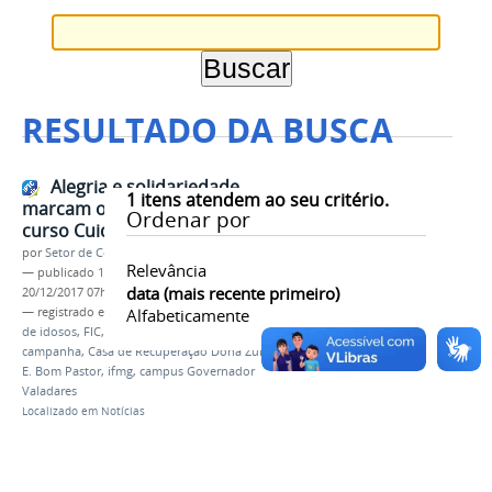
RESULTADO DA BUSCA
Alegria e solidariedade
1
itens atendem ao seu critério.
marcam o encerramento do
Ordenar por
curso Cuidador de Idosos
por
Setor de Comunicação
Relevância
—
publicado
18/12/2017
—
última modificação
data (mais recente primeiro)
20/12/2017 07h01
— registrado em:
encerramento
Alfabeticamente
,
curso cuidador
de idosos
,
FIC
,
CEPIP
,
projeto de extensão
,
campanha
,
Casa de Recuperação Dona Zulmira
,
E.
E. Bom Pastor
,
ifmg
,
campus Governador
Valadares
Localizado em
Notícias