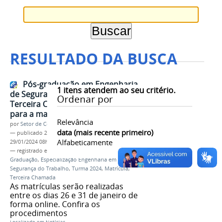
RESULTADO DA BUSCA
Pós-graduação em Engenharia
1
itens atendem ao seu critério.
de Segurança do Trabalho:
Ordenar por
Terceira Chamada e convocação
para a matrícula
Relevância
por
Setor de Comunicação
data (mais recente primeiro)
—
publicado
25/01/2024
—
última modificação
Alfabeticamente
29/01/2024 08h54
— registrado em:
Processo Seletivo
,
Pós-
Graduação
,
Especialização Engenharia em
Segurança do Trabalho
,
Turma 2024
,
Matrícula
,
Terceira Chamada
As matrículas serão realizadas
entre os dias 26 e 31 de janeiro de
forma online. Confira os
procedimentos