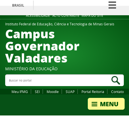
BRASIL
Simplifique!
ACESSIBILIDADE
ALTO CONTRASTE
MAPA DO SITE
Comunica BR
Instituto Federal de Educação, Ciência e Tecnologia de Minas Gerais
Campus
Participe
Governador
Acesso à informação
Valadares
Legislação
Canais
MINISTÉRIO DA EDUCAÇÃO
Buscar no portal
Bus
Meu IFMG
SEI
Moodle
SUAP
Portal Reitoria
Contato