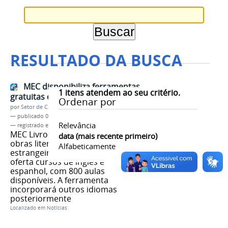
RESULTADO DA BUSCA
MEC disponibiliza ferramentas
1
itens atendem ao seu critério.
gratuitas de livros e idiomas
Ordenar por
por
Setor de Comunicação
—
publicado
07/04/2026
Relevância
— registrado em:
MEC
,
MEC Livros
,
MEC Idiomas
MEC Livros conta com quase 8 mil
data (mais recente primeiro)
obras literárias nacionais e
Alfabeticamente
estrangeiras. Já o MEC Idiomas
oferta cursos de inglês e
espanhol, com 800 aulas
disponíveis. A ferramenta
incorporará outros idiomas
posteriormente
Localizado em
Notícias