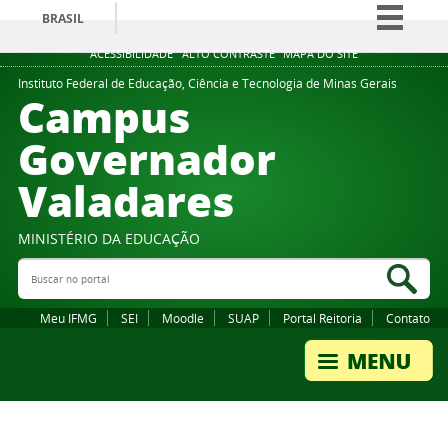
BRASIL
Simplifique!
ACESSIBILIDADE
ALTO CONTRASTE
MAPA DO SITE
Comunica BR
Instituto Federal de Educação, Ciência e Tecnologia de Minas Gerais
Campus
Participe
Governador
Acesso à informação
Valadares
Legislação
Canais
MINISTÉRIO DA EDUCAÇÃO
Buscar no portal
Bus
Meu IFMG
SEI
Moodle
SUAP
Portal Reitoria
Contato