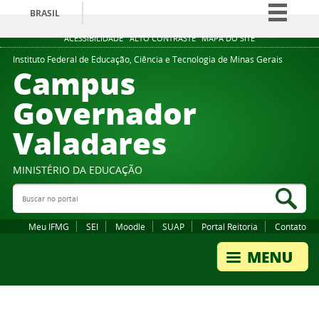
BRASIL
Simplifique!
ACESSIBILIDADE
ALTO CONTRASTE
MAPA DO SITE
Comunica BR
Instituto Federal de Educação, Ciência e Tecnologia de Minas Gerais
Campus
Participe
Governador
Acesso à informação
Valadares
Legislação
Canais
MINISTÉRIO DA EDUCAÇÃO
Buscar no portal
Bus
Meu IFMG
SEI
Moodle
SUAP
Portal Reitoria
Contato