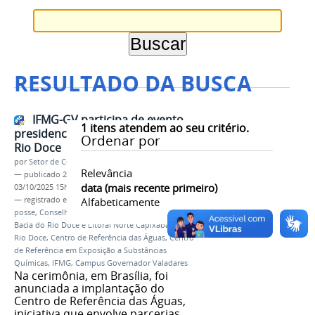
RESULTADO DA BUSCA
IFMG-GV participa de evento
1
itens atendem ao seu critério.
presidencial do Novo Acordo do
Ordenar por
Rio Doce
por
Setor de Comunicação
Relevância
—
publicado
29/09/2025
—
última modificação
data (mais recente primeiro)
03/10/2025 15h53
— registrado em:
Novo Acordo do Rio Doce
Alfabeticamente
,
posse
,
Conselho Federal de Participação Social da
Bacia do Rio Doce e Litoral Norte Capixaba
,
CFPS
Rio Doce
,
Centro de Referência das Águas
,
Centro
de Referência em Exposição a Substâncias
Químicas
,
IFMG
,
Campus Governador Valadares
Na cerimônia, em Brasília, foi
anunciada a implantação do
Centro de Referência das Águas,
iniciativa que envolve parcerias