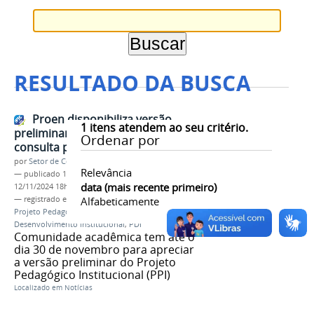
RESULTADO DA BUSCA
Proen disponibiliza versão
1
itens atendem ao seu critério.
preliminar do PPI e convoca
Ordenar por
consulta pública
por
Setor de Comunicação
Relevância
—
publicado
12/11/2024
—
última modificação
data (mais recente primeiro)
12/11/2024 18h29
— registrado em:
Proen
Alfabeticamente
,
versão preliminar
,
Projeto Pedagógico Institucional
,
PPI
,
Plano de
Desenvolvimento Institucional
,
PDI
Comunidade acadêmica tem até o
dia 30 de novembro para apreciar
a versão preliminar do Projeto
Pedagógico Institucional (PPI)
Localizado em
Notícias