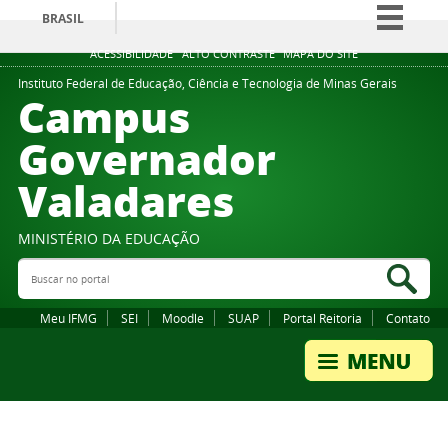
BRASIL
Simplifique!
ACESSIBILIDADE
ALTO CONTRASTE
MAPA DO SITE
Comunica BR
Instituto Federal de Educação, Ciência e Tecnologia de Minas Gerais
Campus
Participe
Governador
Acesso à informação
Valadares
Legislação
Canais
MINISTÉRIO DA EDUCAÇÃO
Buscar no portal
Bus
Meu IFMG
SEI
Moodle
SUAP
Portal Reitoria
Contato