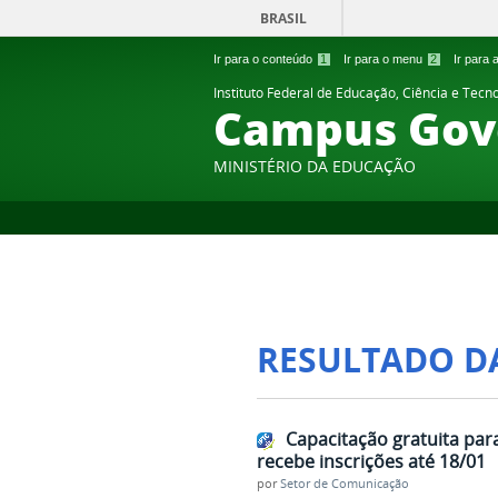
BRASIL
Ir para o conteúdo
1
Ir para o menu
2
Ir para
Instituto Federal de Educação, Ciência e Tecn
Campus Gov
MINISTÉRIO DA EDUCAÇÃO
RESULTADO D
Capacitação gratuita pa
recebe inscrições até 18/01
por
Setor de Comunicação