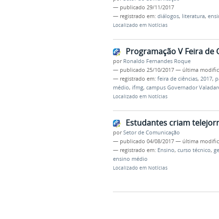
—
publicado
29/11/2017
— registrado em:
diálogos
,
literatura
,
ens
Localizado em
Notícias
Programação V Feira de C
por
Ronaldo Fernandes Roque
—
publicado
25/10/2017
—
última modifi
— registrado em:
feira de ciências
,
2017
,
p
médio
,
ifmg
,
campus Governador Valadar
Localizado em
Notícias
Estudantes criam telejorn
por
Setor de Comunicação
—
publicado
04/08/2017
—
última modifi
— registrado em:
Ensino
,
curso técnico
,
ge
ensino médio
Localizado em
Notícias