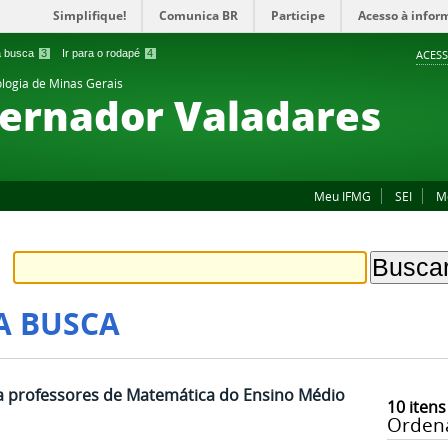
Simplifique!
Comunica BR
Participe
Acesso à infor
 a busca
3
Ir para o rodapé
4
ACESS
ologia de Minas Gerais
ernador Valadares
Meu IFMG
SEI
M
A BUSCA
ra professores de Matemática do Ensino Médio
10
itens
Orden