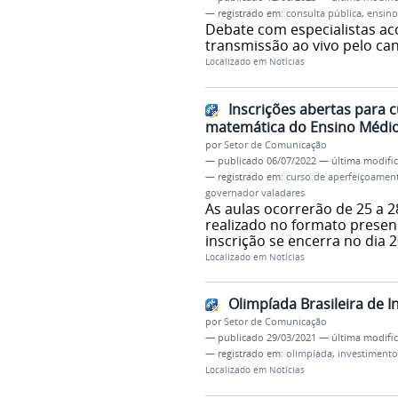
— registrado em:
consulta pública
,
ensin
Debate com especialistas ac
transmissão ao vivo pelo ca
Localizado em
Notícias
Inscrições abertas para 
matemática do Ensino Médi
por
Setor de Comunicação
—
publicado
06/07/2022
—
última modifi
— registrado em:
curso de aperfeiçoamen
governador valadares
As aulas ocorrerão de 25 a 2
realizado no formato presen
inscrição se encerra no dia 2
Localizado em
Notícias
Olimpíada Brasileira de I
por
Setor de Comunicação
—
publicado
29/03/2021
—
última modifi
— registrado em:
olimpíada
,
investimento
Localizado em
Notícias