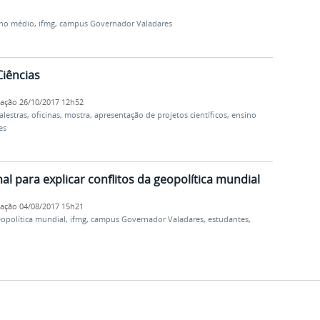
ino médio
,
ifmg
,
campus Governador Valadares
iências
cação
26/10/2017 12h52
alestras
,
oficinas
,
mostra
,
apresentação de projetos científicos
,
ensino
es
al para explicar conflitos da geopolítica mundial
cação
04/08/2017 15h21
opolítica mundial
,
ifmg
,
campus Governador Valadares
,
estudantes
,