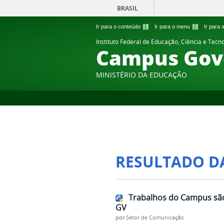
BRASIL
Ir para o conteúdo
1
Ir para o menu
2
Ir para
Instituto Federal de Educação, Ciência e Tecn
Campus Gov
MINISTÉRIO DA EDUCAÇÃO
RESULTADO D
Trabalhos do Campus são
GV
por
Setor de Comunicação