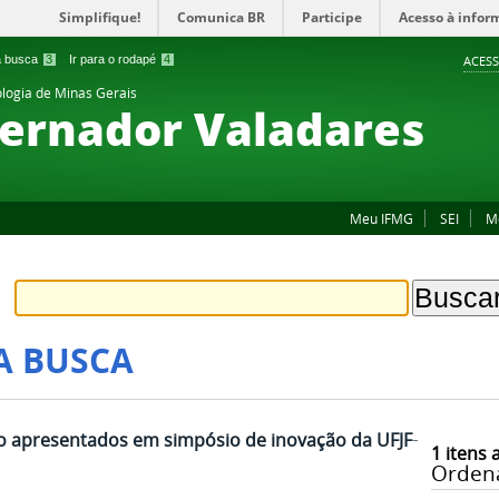
Simplifique!
Comunica BR
Participe
Acesso à infor
 a busca
3
Ir para o rodapé
4
ACESS
ologia de Minas Gerais
ernador Valadares
Meu IFMG
SEI
M
A BUSCA
 apresentados em simpósio de inovação da UFJF-
1
itens 
Orden