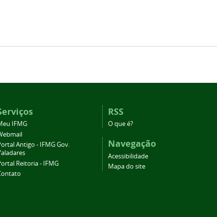
Serviços
RSS
Meu IFMG
O que é?
Webmail
Navegação
ortal Antigo - IFMG Gov.
Valadares
Acessibilidade
ortal Reitoria - IFMG
Mapa do site
Contato