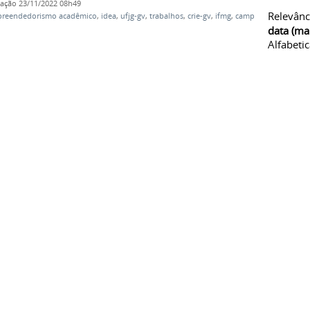
cação
23/11/2022 08h49
Relevânc
reendedorismo acadêmico
,
idea
,
ufjg-gv
,
trabalhos
,
crie-gv
,
ifmg
,
campus
data (ma
Alfabeti