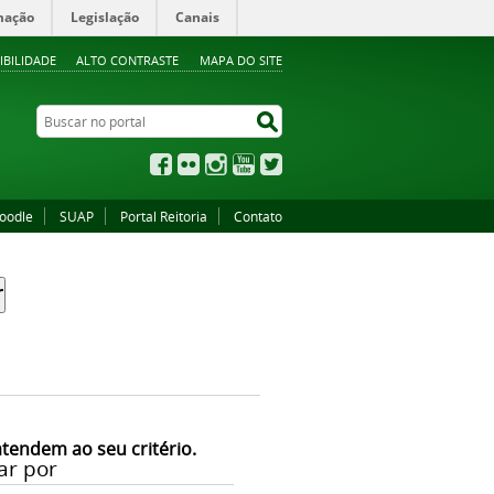
mação
Legislação
Canais
IBILIDADE
ALTO CONTRASTE
MAPA DO SITE
Buscar no portal
Buscar no portal
Facebook
Flickr
Instagram
YouTube
Twitter
oodle
SUAP
Portal Reitoria
Contato
atendem ao seu critério.
ar por