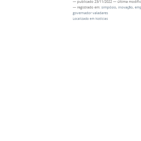
—
publicado
23/11/2022
—
última modifi
— registrado em:
simpósio
,
inovação
,
emp
governador valadares
Localizado em
Notícias