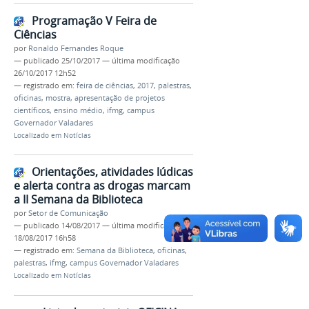
Programação V Feira de
Ciências
por
Ronaldo Fernandes Roque
—
publicado
25/10/2017
—
última modificação
26/10/2017 12h52
— registrado em:
feira de ciências
,
2017
,
palestras
,
oficinas
,
mostra
,
apresentação de projetos
científicos
,
ensino médio
,
ifmg
,
campus
Governador Valadares
Localizado em
Notícias
Orientações, atividades lúdicas
e alerta contra as drogas marcam
a II Semana da Biblioteca
por
Setor de Comunicação
—
publicado
14/08/2017
—
última modificação
18/08/2017 16h58
— registrado em:
Semana da Biblioteca
,
oficinas
,
palestras
,
ifmg
,
campus Governador Valadares
Localizado em
Notícias