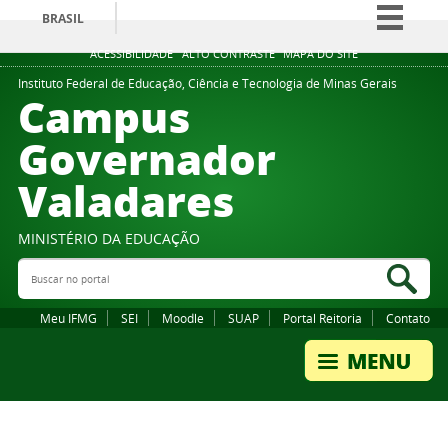
BRASIL
Simplifique!
ACESSIBILIDADE
ALTO CONTRASTE
MAPA DO SITE
Comunica BR
Instituto Federal de Educação, Ciência e Tecnologia de Minas Gerais
Campus
Participe
Governador
Acesso à informação
Valadares
Legislação
Canais
MINISTÉRIO DA EDUCAÇÃO
Buscar no portal
Bus
Meu IFMG
SEI
Moodle
SUAP
Portal Reitoria
Contato