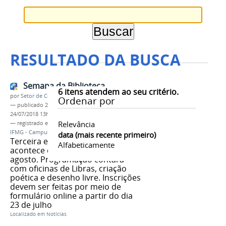
RESULTADO DA BUSCA
Semana da Biblioteca
6
itens atendem ao seu critério.
por
Setor de Comunicação
Ordenar por
—
publicado
23/07/2018
—
última modificação
24/07/2018 13h11
Relevância
— registrado em:
Semana da Biblioteca
,
oficinas
,
IFMG - Campus Governador Valadares
data (mais recente primeiro)
Terceira edição do evento
Alfabeticamente
acontece entre os dias 6 e 10 de
agosto. Programação contará
com oficinas de Libras, criação
poética e desenho livre. Inscrições
devem ser feitas por meio de
formulário online a partir do dia
23 de julho
Localizado em
Notícias