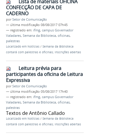
Lista de materiais OFICINA
CONFECÇÃO DE CAPA DE
CADERNO
por
Setor de Comunicação
—
última modificação
08/08/2017 07h45
— registrado em:
ifmg
,
campus Governador
Valadares
,
Semana da Biblioteca
,
oficinas
,
palestras
Localizado em
Notícias
/
Semana da Biblioteca
contará com palestras e oficinas; inscrições abertas
Leitura prévia para
participantes da oficina de Leitura
Expressiva
por
Setor de Comunicação
—
última modificação
05/08/2017 17h40
— registrado em:
ifmg
,
campus Governador
Valadares
,
Semana da Biblioteca
,
oficinas
,
palestras
Textos de Antônio Callado
Localizado em
Notícias
/
Semana da Biblioteca
contará com palestras e oficinas; inscrições abertas