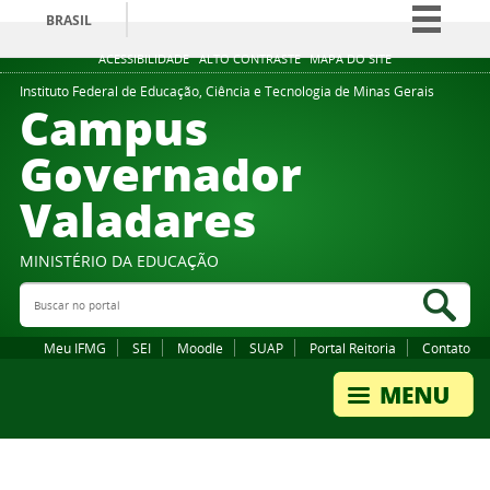
BRASIL
Simplifique!
ACESSIBILIDADE
ALTO CONTRASTE
MAPA DO SITE
Comunica BR
Instituto Federal de Educação, Ciência e Tecnologia de Minas Gerais
Campus
Participe
Governador
Acesso à informação
Valadares
Legislação
Canais
MINISTÉRIO DA EDUCAÇÃO
Buscar no portal
Bus
Meu IFMG
SEI
Moodle
SUAP
Portal Reitoria
Contato