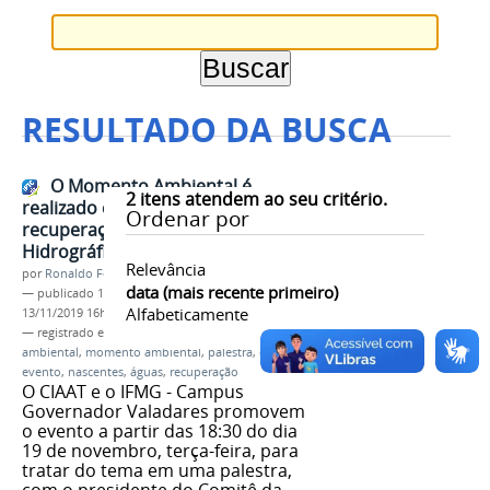
RESULTADO DA BUSCA
O Momento Ambiental é
2
itens atendem ao seu critério.
realizado com debate sobre a
Ordenar por
recuperação das Bacias
Hidrográficas
Relevância
por
Ronaldo Fernandes Roque
data (mais recente primeiro)
—
publicado
13/11/2019
—
última modificação
Alfabeticamente
13/11/2019 16h34
— registrado em:
meio ambiente
,
educação
ambiental
,
momento ambiental
,
palestra
,
debate
,
evento
,
nascentes
,
águas
,
recuperação
O CIAAT e o IFMG - Campus
Governador Valadares promovem
o evento a partir das 18:30 do dia
19 de novembro, terça-feira, para
tratar do tema em uma palestra,
com o presidente do Comitê da