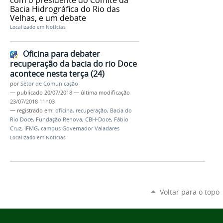
Bacia Hidrográfica do Rio das
Velhas, e um debate
Localizado em
Notícias
Oficina para debater
recuperação da bacia do rio Doce
acontece nesta terça (24)
por
Setor de Comunicação
—
publicado
20/07/2018
—
última modificação
23/07/2018 11h03
— registrado em:
oficina
,
recuperação
,
Bacia do
Rio Doce
,
Fundação Renova
,
CBH-Doce
,
Fábio
Cruz
,
IFMG
,
campus Governador Valadares
Localizado em
Notícias
Voltar para o topo