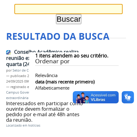
RESULTADO DA BUSCA
Conselho Acadêmico realiza
1
itens atendem ao seu critério.
reunião extraordinária nesta
Ordenar por
quarta (24/09), às 15h
por
Setor de Comunicação
Relevância
—
publicado
22/09/2025
—
última modificação
data (mais recente primeiro)
24/09/2025 09h03
— registrado em:
Conselho Acadêmico
Alfabeticamente
,
IFMG -
Campus Governador Valadares
,
reunião
extraordinária
Interessados em participar como
ouvinte devem formalizar o
pedido por e-mail até 48h antes
da reunião.
Localizado em
Notícias