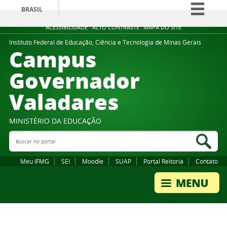
BRASIL
Simplifique!
ACESSIBILIDADE
ALTO CONTRASTE
MAPA DO SITE
Comunica BR
Instituto Federal de Educação, Ciência e Tecnologia de Minas Gerais
Campus
Participe
Governador
Acesso à informação
Valadares
Legislação
Canais
MINISTÉRIO DA EDUCAÇÃO
Buscar no portal
Bus
Meu IFMG
SEI
Moodle
SUAP
Portal Reitoria
Contato