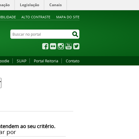
mação
Legislação
Canais
IBILIDADE
ALTO CONTRASTE
MAPA DO SITE
Buscar no portal
Buscar no portal
Facebook
Flickr
Instagram
YouTube
Twitter
oodle
SUAP
Portal Reitoria
Contato
atendem ao seu critério.
ar por