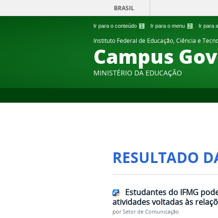
BRASIL
Ir para o conteúdo
1
Ir para o menu
2
Ir para
Instituto Federal de Educação, Ciência e Tecn
Campus Gov
MINISTÉRIO DA EDUCAÇÃO
RESULTADO D
Estudantes do IFMG podem
atividades voltadas às relaçõ
por
Setor de Comunicação