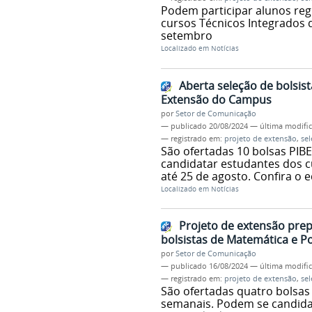
Podem participar alunos reg
cursos Técnicos Integrados d
setembro
Localizado em
Notícias
Aberta seleção de bolsist
Extensão do Campus
por
Setor de Comunicação
—
publicado
20/08/2024
—
última modifi
— registrado em:
projeto de extensão
,
sel
São ofertadas 10 bolsas PIB
candidatar estudantes dos cu
até 25 de agosto. Confira o e
Localizado em
Notícias
Projeto de extensão prep
bolsistas de Matemática e P
por
Setor de Comunicação
—
publicado
16/08/2024
—
última modifi
— registrado em:
projeto de extensão
,
sel
São ofertadas quatro bolsas
semanais. Podem se candidat