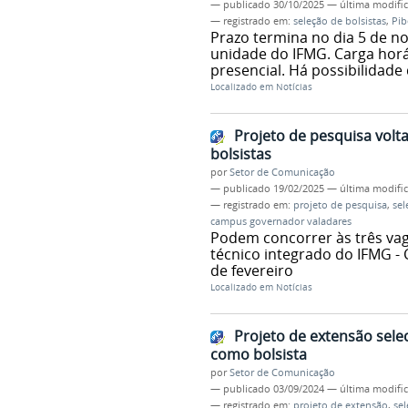
—
publicado
30/10/2025
—
última modifi
— registrado em:
seleção de bolsistas
,
Pib
Prazo termina no dia 5 de n
unidade do IFMG. Carga hor
presencial. Há possibilidad
Localizado em
Notícias
Projeto de pesquisa vol
bolsistas
por
Setor de Comunicação
—
publicado
19/02/2025
—
última modifi
— registrado em:
projeto de pesquisa
,
sel
campus governador valadares
Podem concorrer às três vag
técnico integrado do IFMG -
de fevereiro
Localizado em
Notícias
Projeto de extensão sele
como bolsista
por
Setor de Comunicação
—
publicado
03/09/2024
—
última modifi
— registrado em:
projeto de extensão
,
sel