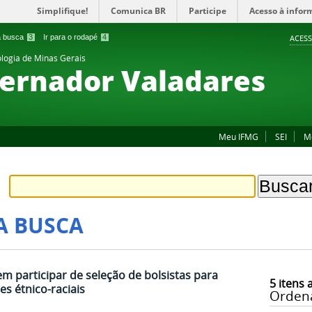
Simplifique!
Comunica BR
Participe
Acesso à infor
 a busca
3
Ir para o rodapé
4
ACESS
ologia de Minas Gerais
ernador Valadares
Meu IFMG
SEI
M
A BUSCA
 participar de seleção de bolsistas para
5
itens 
es étnico-raciais
Orden