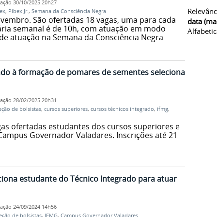
cação
30/10/2025 20h27
Relevânc
ex
,
Pibex Jr.
,
Semana da Consciência Negra
ovembro. São ofertadas 18 vagas, uma para cada
data (ma
ária semanal é de 10h, com atuação em modo
Alfabeti
e de atuação na Semana da Consciência Negra
tado à formação de pomares de sementes seleciona
cação
28/02/2025 20h31
eção de bolsistas
,
cursos superiores
,
cursos técnicos integrado
,
ifmg
,
as ofertadas estudantes dos cursos superiores e
 Campus Governador Valadares. Inscrições até 21
ciona estudante do Técnico Integrado para atuar
cação
24/09/2024 14h56
eção de bolsistas
,
IFMG
,
Campus Governador Valadares