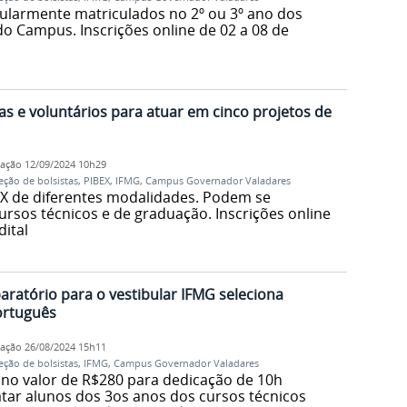
ularmente matriculados no 2º ou 3º ano dos
o Campus. Inscrições online de 02 a 08 de
as e voluntários para atuar em cinco projetos de
cação
12/09/2024 10h29
eção de bolsistas
,
PIBEX
,
IFMG
,
Campus Governador Valadares
EX de diferentes modalidades. Podem se
rsos técnicos e de graduação. Inscrições online
dital
aratório para o vestibular IFMG seleciona
ortuguês
cação
26/08/2024 15h11
eção de bolsistas
,
IFMG
,
Campus Governador Valadares
 no valor de R$280 para dedicação de 10h
ar alunos dos 3os anos dos cursos técnicos