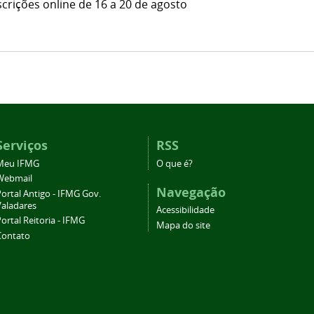
crições online de 16 a 20 de agosto
Serviços
RSS
Meu IFMG
O que é?
Webmail
Navegação
ortal Antigo - IFMG Gov.
Valadares
Acessibilidade
ortal Reitoria - IFMG
Mapa do site
Contato