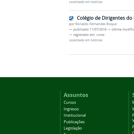
Localizado em
Notícias
Colégio de Dirigentes d
por
Ronaldo Fernandes Roque
—
publicado
11/07/2016
—
última modifi
— registrado em:
visita
Localizado em
Notícias
Assuntos
Cursos
Ingresso
Institucional
P
Publicações
P
Legislação