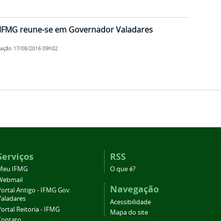
o IFMG reune-se em Governador Valadares
cação
17/08/2016 09h02
Serviços
RSS
Meu IFMG
O que é?
Webmail
Navegação
ortal Antigo - IFMG Gov.
Valadares
Acessibilidade
ortal Reitoria - IFMG
Mapa do site
Contato