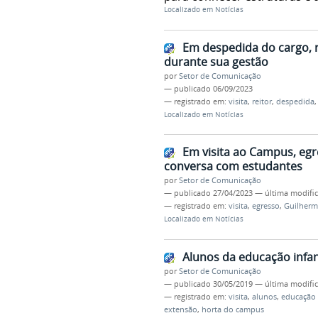
Localizado em
Notícias
Em despedida do cargo, r
durante sua gestão
por
Setor de Comunicação
—
publicado
06/09/2023
— registrado em:
visita
,
reitor
,
despedida
Localizado em
Notícias
Em visita ao Campus, eg
conversa com estudantes
por
Setor de Comunicação
—
publicado
27/04/2023
—
última modifi
— registrado em:
visita
,
egresso
,
Guilherm
Localizado em
Notícias
Alunos da educação infan
por
Setor de Comunicação
—
publicado
30/05/2019
—
última modifi
— registrado em:
visita
,
alunos
,
educação 
extensão
,
horta do campus