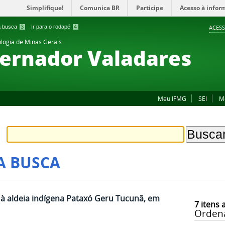
Simplifique!
Comunica BR
Participe
Acesso à infor
 a busca
3
Ir para o rodapé
4
ACESS
ologia de Minas Gerais
ernador Valadares
Meu IFMG
SEI
M
A BUSCA
à aldeia indígena Pataxó Geru Tucunã, em
7
itens 
Orden