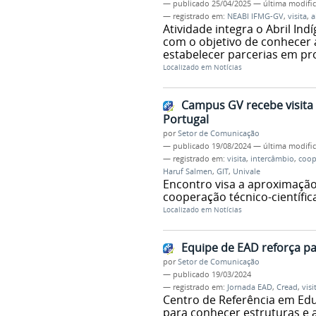
—
publicado
25/04/2025
—
última modifi
— registrado em:
NEABI IFMG-GV
,
visita
,
a
Atividade integra o Abril In
com o objetivo de conhecer
estabelecer parcerias em pro
Localizado em
Notícias
Campus GV recebe visita 
Portugal
por
Setor de Comunicação
—
publicado
19/08/2024
—
última modifi
— registrado em:
visita
,
intercâmbio
,
coop
Haruf Salmen
,
GIT
,
Univale
Encontro visa a aproximação 
cooperação técnico-científic
Localizado em
Notícias
Equipe de EAD reforça p
por
Setor de Comunicação
—
publicado
19/03/2024
— registrado em:
Jornada EAD
,
Cread
,
visi
Centro de Referência em Edu
para conhecer estruturas e a