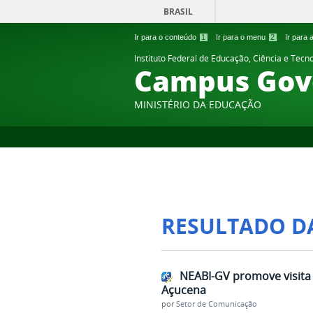
BRASIL
Ir para o conteúdo
1
Ir para o menu
2
Ir para
Instituto Federal de Educação, Ciência e Tecn
Campus Gov
MINISTÉRIO DA EDUCAÇÃO
RESULTADO D
NEABI-GV promove visita 
Açucena
por
Setor de Comunicação