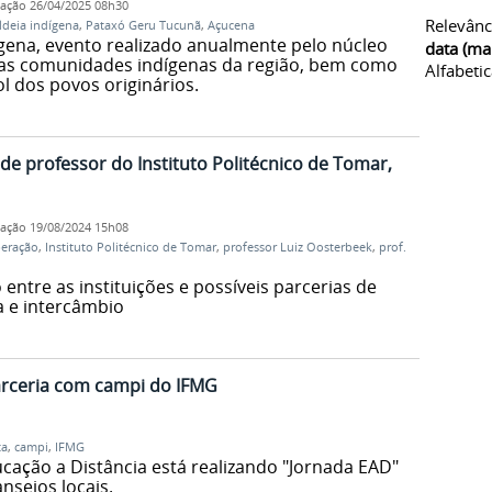
cação
26/04/2025 08h30
Relevânc
ldeia indígena
,
Pataxó Geru Tucunã
,
Açucena
dígena, evento realizado anualmente pelo núcleo
data (ma
 as comunidades indígenas da região, bem como
Alfabeti
l dos povos originários.
de professor do Instituto Politécnico de Tomar,
cação
19/08/2024 15h08
eração
,
Instituto Politécnico de Tomar
,
professor Luiz Oosterbeek
,
prof.
entre as instituições e possíveis parcerias de
a e intercâmbio
arceria com campi do IFMG
ta
,
campi
,
IFMG
cação a Distância está realizando "Jornada EAD"
nseios locais.