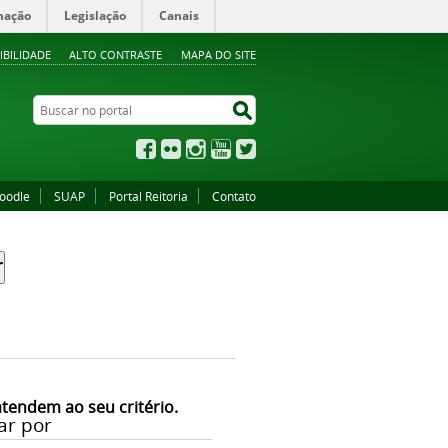
mação
Legislação
Canais
IBILIDADE
ALTO CONTRASTE
MAPA DO SITE
Buscar no portal
Buscar no portal
Facebook
Flickr
Instagram
YouTube
Twitter
oodle
SUAP
Portal Reitoria
Contato
atendem ao seu critério.
ar por