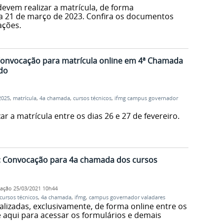
devem realizar a matrícula, de forma
ia 21 de março de 2023. Confira os documentos
ações.
 Convocação para matrícula online em 4ª Chamada
do
2025
,
matrícula
,
4a chamada
,
cursos técnicos
,
ifmg campus governador
r a matrícula entre os dias 26 e 27 de fevereiro.
1: Convocação para 4a chamada dos cursos
cação
25/03/2021 10h44
cursos técnicos
,
4a chamada
,
ifmg
,
campus governador valadares
alizadas, exclusivamente, de forma online entre os
e aqui para acessar os formulários e demais