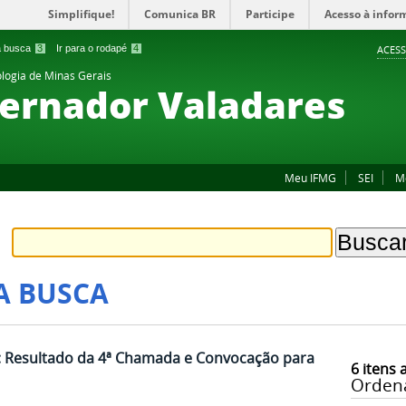
Simplifique!
Comunica BR
Participe
Acesso à infor
 a busca
3
Ir para o rodapé
4
ACESS
ologia de Minas Gerais
ernador Valadares
Meu IFMG
SEI
M
A BUSCA
1: Resultado da 4ª Chamada e Convocação para
6
itens 
Orden