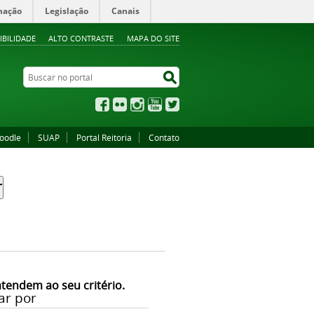
mação
Legislação
Canais
IBILIDADE
ALTO CONTRASTE
MAPA DO SITE
Buscar no portal
Buscar no portal
Facebook
Flickr
Instagram
YouTube
Twitter
oodle
SUAP
Portal Reitoria
Contato
atendem ao seu critério.
ar por