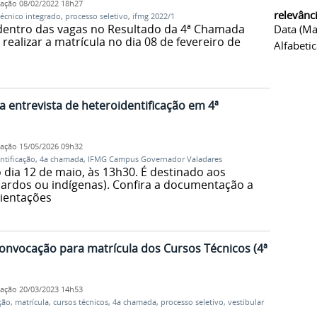
cação
08/02/2022 18h27
relevânc
técnico integrado
,
processo seletivo
,
ifmg 2022/1
 dentro das vagas no Resultado da 4ª Chamada
Data (ma
ealizar a matrícula no dia 08 de fevereiro de
Alfabeti
a entrevista de heteroidentificação em 4ª
cação
15/05/2026 09h32
ntificação
,
4a chamada
,
IFMG Campus Governador Valadares
dia 12 de maio, às 13h30. É destinado aos
pardos ou indígenas). Confira a documentação a
rientações
convocação para matrícula dos Cursos Técnicos (4ª
cação
20/03/2023 14h53
ção
,
matrícula
,
cursos técnicos
,
4a chamada
,
processo seletivo
,
vestibular