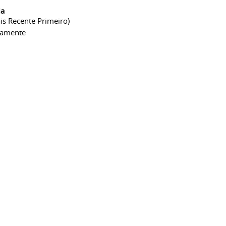
ia
is Recente Primeiro)
camente