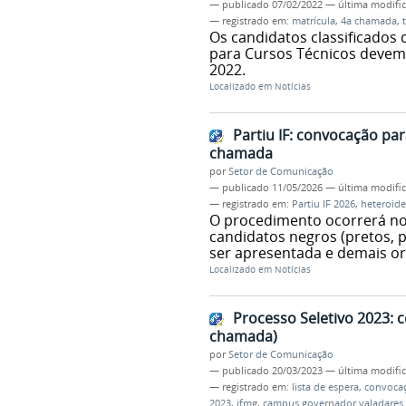
—
publicado
07/02/2022
—
última modifi
— registrado em:
matrícula
,
4a chamada
,
Os candidatos classificados
para Cursos Técnicos devem r
2022.
Localizado em
Notícias
Partiu IF: convocação par
chamada
por
Setor de Comunicação
—
publicado
11/05/2026
—
última modifi
— registrado em:
Partiu IF 2026
,
heteroide
O procedimento ocorrerá no 
candidatos negros (pretos, 
ser apresentada e demais o
Localizado em
Notícias
Processo Seletivo 2023: 
chamada)
por
Setor de Comunicação
—
publicado
20/03/2023
—
última modifi
— registrado em:
lista de espera
,
convoca
2023
,
ifmg
,
campus governador valadares