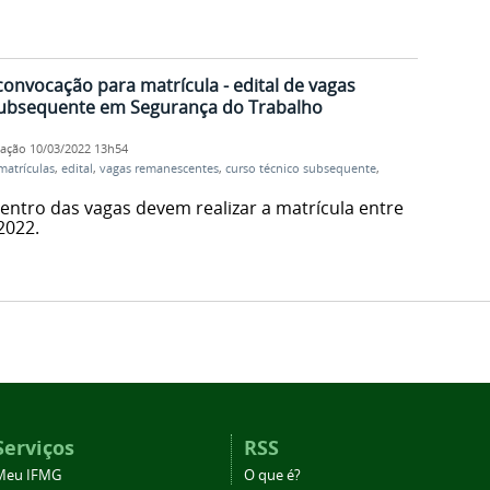
onvocação para matrícula - edital de vagas
Subsequente em Segurança do Trabalho
cação
10/03/2022 13h54
matrículas
,
edital
,
vagas remanescentes
,
curso técnico subsequente
,
ntro das vagas devem realizar a matrícula entre
2022.
Serviços
RSS
Meu IFMG
O que é?