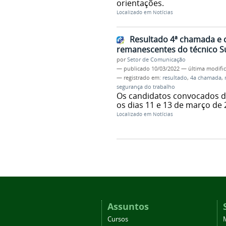
orientações.
Localizado em
Notícias
Resultado 4ª chamada e c
remanescentes do técnico 
por
Setor de Comunicação
—
publicado
10/03/2022
—
última modifi
— registrado em:
resultado
,
4a chamada
,
segurança do trabalho
Os candidatos convocados de
os dias 11 e 13 de março de 
Localizado em
Notícias
Assuntos
Cursos