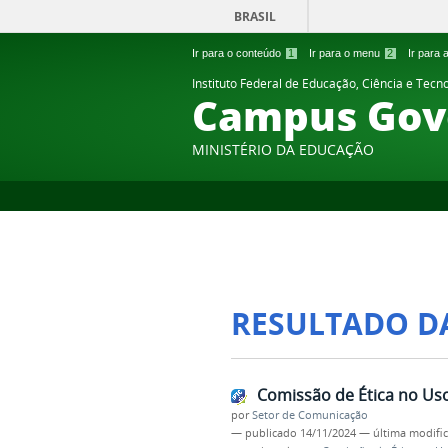
BRASIL
Ir para o conteúdo
1
Ir para o menu
2
Ir para
Instituto Federal de Educação, Ciência e Tecn
Campus Gov
MINISTÉRIO DA EDUCAÇÃO
RESULTADO D
Comissão de Ética no Us
por
Setor de Comunicação
—
publicado
14/11/2024
—
última modifi