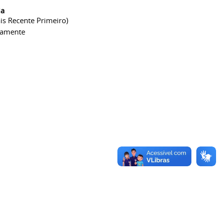
ia
is Recente Primeiro)
camente