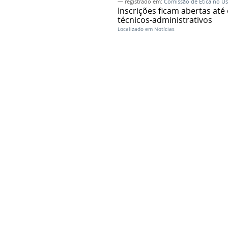
— registrado em:
Comissão de Ética no U
Inscrições ficam abertas até
técnicos-administrativos
Localizado em
Notícias