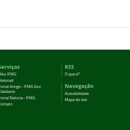
Serviços
RSS
Meu IFMG
O que é?
Webmail
Navegação
ortal Antigo - IFMG Gov.
Valadares
Acessibilidade
ortal Reitoria - IFMG
Mapa do site
Contato