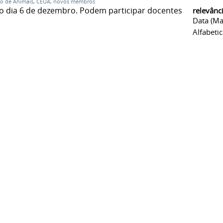
so de Animais
,
CEUA
,
novos membros
 o dia 6 de dezembro. Podem participar docentes e
relevânc
Data (ma
Alfabeti