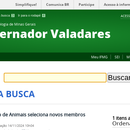
Simplifique!
Comunica BR
Participe
Acesso à infor
 a busca
3
Ir para o rodapé
4
ACESS
ologia de Minas Gerais
ernador Valadares
Meu IFMG
SEI
M
A BUSCA
o de Animais seleciona novos membros
1
itens 
Orden
cação
14/11/2024 10h04