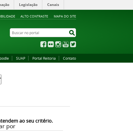
mação
Legislação
Canais
IBILIDADE
ALTO CONTRASTE
MAPA DO SITE
Buscar no portal
Buscar no portal
Facebook
Flickr
Instagram
YouTube
Twitter
oodle
SUAP
Portal Reitoria
Contato
atendem ao seu critério.
ar por