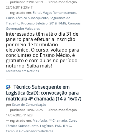
—
publicado
23/01/2019
—
última modificação
28/01/2019 23h47
— registrado em:
Edital
,
Vagas Remanescentes
,
Curso Técnico Subsequente
,
Segurança do
Trabalho
,
Processo Seletivo
,
2019
,
IFMG
,
Campus
Governador Valadares
Interessados têm até o dia 31 de
janeiro para efetuar a inscrição
por meio de formulário
eletrônico. O curso, voltado para
concluintes do Ensino Médio, é
gratuito e com aulas no período
noturno. Saiba mais!
Localizado em
Notícias
Técnico Subsequente em
Logística (EaD): convocação para
matrícula 4ª chamada (14 a 16/07)
por
Setor de Comunicação
—
publicado
10/07/2025
—
última modificação
14/07/2025 11h28
— registrado em:
Matrícula
,
4ª Chamada
,
Curso
Técnico Subsequente
,
Logística
,
EAD
,
IFMG
,
Campus Governador Valadares