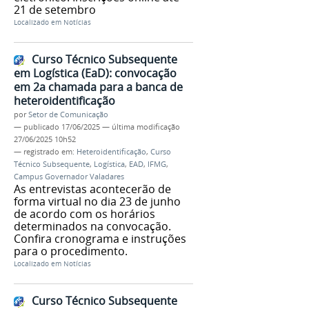
21 de setembro
Localizado em
Notícias
Curso Técnico Subsequente
em Logística (EaD): convocação
em 2a chamada para a banca de
heteroidentificação
por
Setor de Comunicação
—
publicado
17/06/2025
—
última modificação
27/06/2025 10h52
— registrado em:
Heteroidentificação
,
Curso
Técnico Subsequente
,
Logística
,
EAD
,
IFMG
,
Campus Governador Valadares
As entrevistas acontecerão de
forma virtual no dia 23 de junho
de acordo com os horários
determinados na convocação.
Confira cronograma e instruções
para o procedimento.
Localizado em
Notícias
Curso Técnico Subsequente