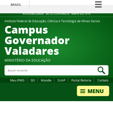
BRASIL
Simplifique!
ACESSIBILIDADE
ALTO CONTRASTE
MAPA DO SITE
Comunica BR
Instituto Federal de Educação, Ciência e Tecnologia de Minas Gerais
Campus
Participe
Governador
Acesso à informação
Valadares
Legislação
Canais
MINISTÉRIO DA EDUCAÇÃO
Buscar no portal
Bus
Meu IFMG
SEI
Moodle
SUAP
Portal Reitoria
Contato