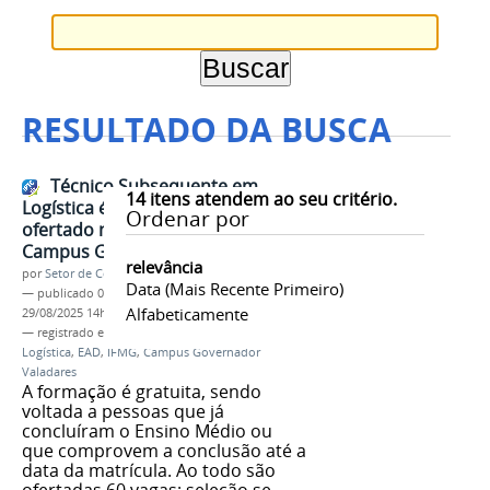
RESULTADO DA BUSCA
Técnico Subsequente em
14
itens atendem ao seu critério.
Logística é o mais novo curso
Ordenar por
ofertado na modalidade EaD pelo
Campus GV
relevância
por
Setor de Comunicação
Data (mais Recente Primeiro)
—
publicado
04/04/2025
—
última modificação
Alfabeticamente
29/08/2025 14h00
— registrado em:
Curso Técnico Subsequente
,
Logística
,
EAD
,
IFMG
,
Campus Governador
Valadares
A formação é gratuita, sendo
voltada a pessoas que já
concluíram o Ensino Médio ou
que comprovem a conclusão até a
data da matrícula. Ao todo são
ofertadas 60 vagas; seleção se