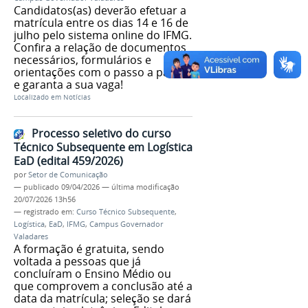
Candidatos(as) deverão efetuar a
matrícula entre os dias 14 e 16 de
julho pelo sistema online do IFMG.
Confira a relação de documentos
necessários, formulários e
orientações com o passo a passo
e garanta a sua vaga!
Localizado em
Notícias
Processo seletivo do curso
Técnico Subsequente em Logística
EaD (edital 459/2026)
por
Setor de Comunicação
—
publicado
09/04/2026
—
última modificação
20/07/2026 13h56
— registrado em:
Curso Técnico Subsequente
,
Logística
,
EaD
,
IFMG
,
Campus Governador
Valadares
A formação é gratuita, sendo
voltada a pessoas que já
concluíram o Ensino Médio ou
que comprovem a conclusão até a
data da matrícula; seleção se dará