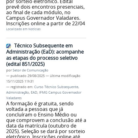
por sorteio eletrônico. Edital
prevê dois encontros presenciais,
ao final de cada módulo, no
Campus Governador Valadares.
Inscrições online a partir de 22/04
Localizado em
Notícias
Técnico Subsequente em
Administração (EaD): acompanhe
as etapas do processo seletivo
(edital 851/2025)
por
Setor de Comunicação
—
publicado
29/08/2025
—
última modificação
15/11/2025 11h31
— registrado em:
Curso Técnico Subsequente
,
Administração
,
EAD
,
IFMG Campus Governador
Valadares
A formação é gratuita, sendo
voltada a pessoas que já
concluíram o Ensino Médio ou
que comprovem a conclusão até a
data da matrícula (outubro de
2025). Seleção se dará por sorteio
eletrônico. Inscrições online até