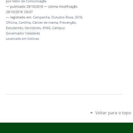
por
Setor de Comunicação
—
publicado
29/10/2018
—
última modificação
29/10/2018 12h37
— registrado em:
Campanha
,
Outubro Rosa
,
2018
,
Oficina
,
Cartilha
,
Câncer de mama
,
Prevenção
,
Estudantes
,
Servidores
,
IFMG
,
Campus
Governador Valadares
Localizado em
Notícias
Voltar para o topo