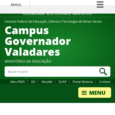
BRASIL
Simplifique!
ACESSIBILIDADE
ALTO CONTRASTE
MAPA DO SITE
Comunica BR
Instituto Federal de Educação, Ciência e Tecnologia de Minas Gerais
Campus
Participe
Governador
Acesso à informação
Valadares
Legislação
Canais
MINISTÉRIO DA EDUCAÇÃO
Buscar no portal
Bus
Meu IFMG
SEI
Moodle
SUAP
Portal Reitoria
Contato