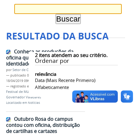
RESULTADO DA BUSCA
Conheça as produções da
2
itens atendem ao seu critério.
oficina que selecionou a
Ordenar por
identidade visual do 5º TMu
por
Setor de Comunicação
relevância
—
publicado
08/04/2019
—
última modificação
Data (mais Recente Primeiro)
18/04/2019 09h27
— registrado em:
Oficina
Alfabeticamente
,
Identidade Visual
,
Festival de Música
,
TMu 2019
,
IFMG
,
Campus
Governador Valadares
Localizado em
Notícias
Outubro Rosa do campus
contou com oficina, distribuição
de cartilhas e cartazes