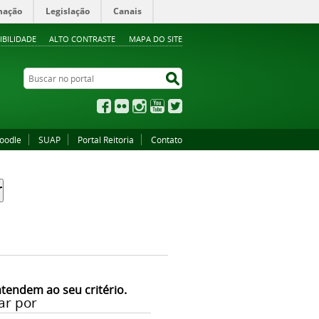
mação
Legislação
Canais
IBILIDADE
ALTO CONTRASTE
MAPA DO SITE
Buscar no portal
Buscar no portal
Facebook
Flickr
Instagram
YouTube
Twitter
oodle
SUAP
Portal Reitoria
Contato
atendem ao seu critério.
ar por