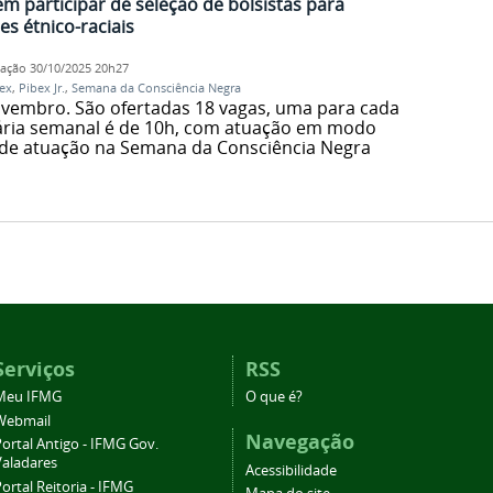
 participar de seleção de bolsistas para
es étnico-raciais
cação
30/10/2025 20h27
ex
,
Pibex Jr.
,
Semana da Consciência Negra
ovembro. São ofertadas 18 vagas, uma para cada
ária semanal é de 10h, com atuação em modo
e de atuação na Semana da Consciência Negra
Serviços
RSS
Meu IFMG
O que é?
Webmail
Navegação
ortal Antigo - IFMG Gov.
Valadares
Acessibilidade
ortal Reitoria - IFMG