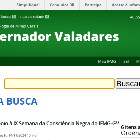
Simplifique!
Comunica BR
Participe
Acesso à infor
 a busca
3
Ir para o rodapé
4
ACESS
ologia de Minas Gerais
ernador Valadares
Meu IFMG
SEI
M
A BUSCA
oio à IX Semana da Consciência Negra do IFMG-GV
6
itens 
Orden
cação
14/11/2024 13h45