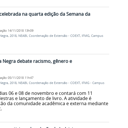
 celebrada na quarta edição da Semana da
cação
14/11/2018 13h09
Negra
,
2018
,
NEABI
,
Coordenação de Extensão - COEXT
,
IFMG
,
Campus
a Negra debate racismo, gênero e
cação
05/11/2018 11h47
Negra
,
2018
,
NEABI
,
Coordenação de Extensão - COEXT
,
IFMG - Campus
dias 06 e 08 de novembro e contará com 11
alestras e lançamento de livro. A atividade é
pação da comunidade acadêmica e externa mediante
.