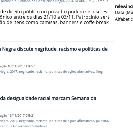
,
patrocínio
,
Semana da Consciência Negra
,
2024
,
NEABI
,
IFMG
,
Campus
relevânc
de direito público ou privado) podem se inscrever
Data (ma
ônico entre os dias 21/10 a 03/11. Patrocínio será
Alfabeti
ão de itens como camisas, banners e coffe break.
 Negra discute negritude, racismo e políticas de
cação
07/11/2017 11h57
Negra
,
2017
,
negritude
,
racismo
,
políticas de ações afirmativas
,
ifmg
,
 da desigualdade racial marcam Semana da
cação
13/11/2017 09h21
Negra
,
2017
,
negritude
,
racismo
,
políticas de ações afirmativas
,
palestra
,
,
campus Governador Valadares