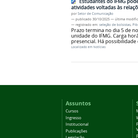
Estudantes do IFMG podem
atividades voltadas às relaçõ
por
Setor de Comunicação
—
publicado
30/10/2025
—
última modifi
— registrado em:
seleção de bolsistas
,
Pib
Prazo termina no dia 5 de n
unidade do IFMG. Carga hor
presencial. Há possibilidad
Localizado em
Notícias
Assuntos
Cursos
Ingresso
Institucional
P
Publicações
P
Legislação