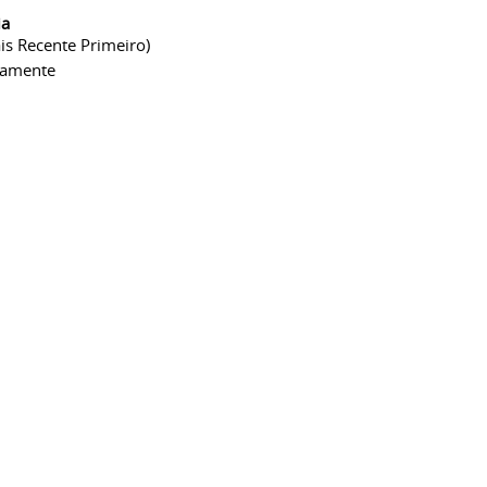
ia
is Recente Primeiro)
camente