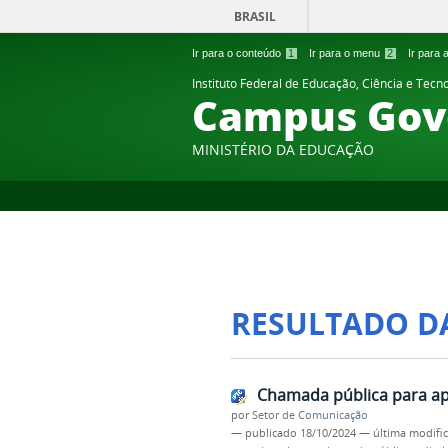
BRASIL
Ir para o conteúdo
1
Ir para o menu
2
Ir para
Instituto Federal de Educação, Ciência e Tecn
Campus Gov
MINISTÉRIO DA EDUCAÇÃO
RESULTADO D
Chamada pública para ap
por
Setor de Comunicação
—
publicado
18/10/2024
—
última modifi