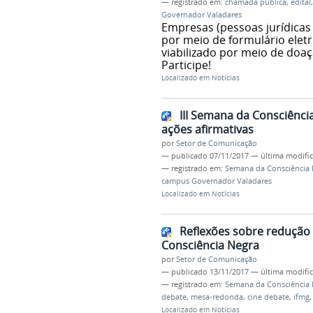
— registrado em:
chamada pública
,
edital
Governador Valadares
Empresas (pessoas jurídicas 
por meio de formulário eletr
viabilizado por meio de doaç
Participe!
Localizado em
Notícias
III Semana da Consciência
ações afirmativas
por
Setor de Comunicação
—
publicado
07/11/2017
—
última modifi
— registrado em:
Semana da Consciência 
campus Governador Valadares
Localizado em
Notícias
Reflexões sobre redução
Consciência Negra
por
Setor de Comunicação
—
publicado
13/11/2017
—
última modifi
— registrado em:
Semana da Consciência 
debate
,
mesa-redonda
,
cine debate
,
ifmg
Localizado em
Notícias