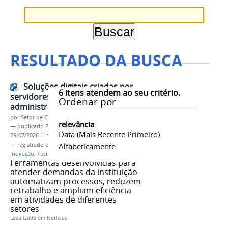
RESULTADO DA BUSCA
Soluções digitais criadas por
6
itens atendem ao seu critério.
servidores otimizam rotinas
Ordenar por
administrativas no IFMG
por
Setor de Comunicação
relevância
—
publicado
29/07/2026
—
última modificação
Data (mais Recente Primeiro)
29/07/2026 11h37
— registrado em:
Gestão Pública
Alfabeticamente
,
Proap
,
DDI
,
Inovação
,
Tecnologia
,
Servidores
Ferramentas desenvolvidas para
atender demandas da instituição
automatizam processos, reduzem
retrabalho e ampliam eficiência
em atividades de diferentes
setores
Localizado em
Notícias