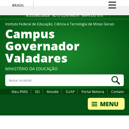
BRASIL
Simplifique!
ACESSIBILIDADE
ALTO CONTRASTE
MAPA DO SITE
Comunica BR
Instituto Federal de Educação, Ciência e Tecnologia de Minas Gerais
Campus
Participe
Governador
Acesso à informação
Valadares
Legislação
Canais
MINISTÉRIO DA EDUCAÇÃO
Buscar no portal
Bus
Meu IFMG
SEI
Moodle
SUAP
Portal Reitoria
Contato