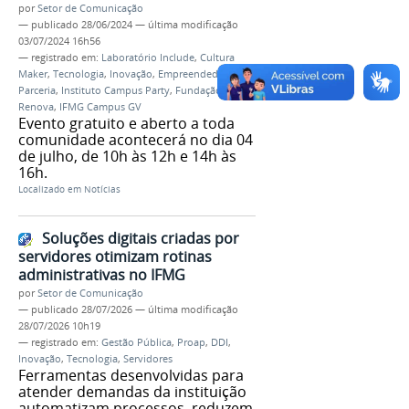
por
Setor de Comunicação
—
publicado
28/06/2024
—
última modificação
03/07/2024 16h56
— registrado em:
Laboratório Include
,
Cultura
Maker
,
Tecnologia
,
Inovação
,
Empreendedorismo
,
Parceria
,
Instituto Campus Party
,
Fundação
Renova
,
IFMG Campus GV
Evento gratuito e aberto a toda
comunidade acontecerá no dia 04
de julho, de 10h às 12h e 14h às
16h.
Localizado em
Notícias
Soluções digitais criadas por
servidores otimizam rotinas
administrativas no IFMG
por
Setor de Comunicação
—
publicado
28/07/2026
—
última modificação
28/07/2026 10h19
— registrado em:
Gestão Pública
,
Proap
,
DDI
,
Inovação
,
Tecnologia
,
Servidores
Ferramentas desenvolvidas para
atender demandas da instituição
automatizam processos, reduzem