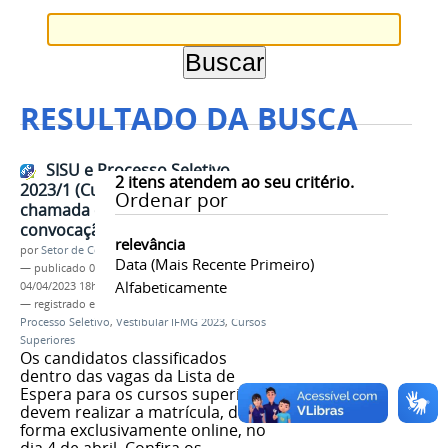
RESULTADO DA BUSCA
SISU e Processo Seletivo
2
itens atendem ao seu critério.
2023/1 (Cursos Superiores): 6a
Ordenar por
chamada da Lista de Espera e
convocação para a matrícula
relevância
por
Setor de Comunicação
Data (mais Recente Primeiro)
—
publicado
03/04/2023
—
última modificação
Alfabeticamente
04/04/2023 18h14
— registrado em:
6a chamada
,
Matrículas
,
SISU
,
Processo Seletivo
,
Vestibular IFMG 2023
,
Cursos
Superiores
Os candidatos classificados
dentro das vagas da Lista de
Espera para os cursos superiores
devem realizar a matrícula, de
forma exclusivamente online, no
dia 4 de abril. Confira os