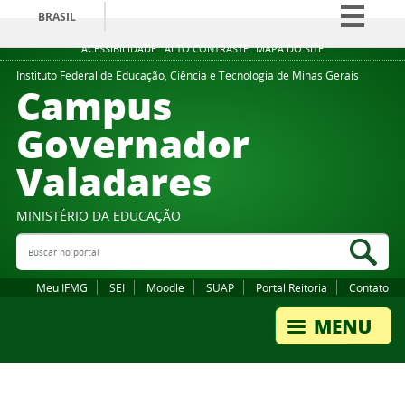
BRASIL
Simplifique!
ACESSIBILIDADE
ALTO CONTRASTE
MAPA DO SITE
Comunica BR
Instituto Federal de Educação, Ciência e Tecnologia de Minas Gerais
Campus
Participe
Governador
Acesso à informação
Valadares
Legislação
Canais
MINISTÉRIO DA EDUCAÇÃO
Buscar no portal
Bus
Meu IFMG
SEI
Moodle
SUAP
Portal Reitoria
Contato