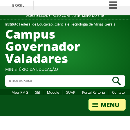
BRASIL
Simplifique!
ACESSIBILIDADE
ALTO CONTRASTE
MAPA DO SITE
Comunica BR
Instituto Federal de Educação, Ciência e Tecnologia de Minas Gerais
Campus
Participe
Governador
Acesso à informação
Valadares
Legislação
Canais
MINISTÉRIO DA EDUCAÇÃO
Buscar no portal
Bus
Meu IFMG
SEI
Moodle
SUAP
Portal Reitoria
Contato