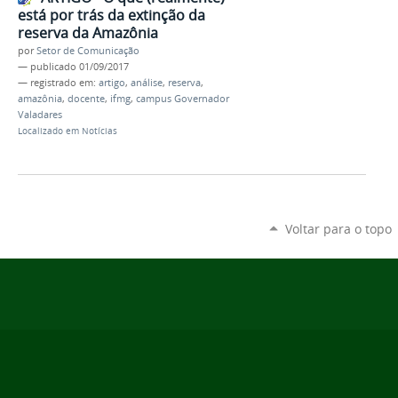
está por trás da extinção da
reserva da Amazônia
por
Setor de Comunicação
—
publicado
01/09/2017
— registrado em:
artigo
,
análise
,
reserva
,
amazônia
,
docente
,
ifmg
,
campus Governador
Valadares
Localizado em
Notícias
Voltar para o topo