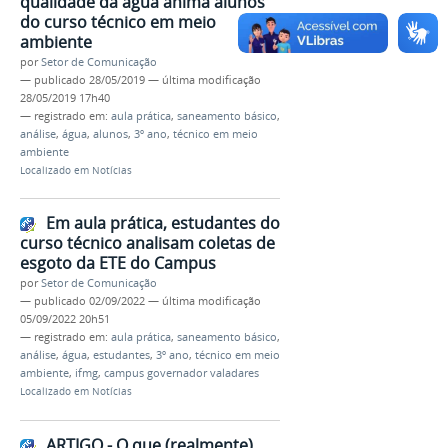
qualidade da água anima alunos
do curso técnico em meio
ambiente
por
Setor de Comunicação
—
publicado
28/05/2019
—
última modificação
28/05/2019 17h40
— registrado em:
aula prática
,
saneamento básico
,
análise
,
água
,
alunos
,
3º ano
,
técnico em meio
ambiente
Localizado em
Notícias
Em aula prática, estudantes do
curso técnico analisam coletas de
esgoto da ETE do Campus
por
Setor de Comunicação
—
publicado
02/09/2022
—
última modificação
05/09/2022 20h51
— registrado em:
aula prática
,
saneamento básico
,
análise
,
água
,
estudantes
,
3º ano
,
técnico em meio
ambiente
,
ifmg
,
campus governador valadares
Localizado em
Notícias
ARTIGO - O que (realmente)