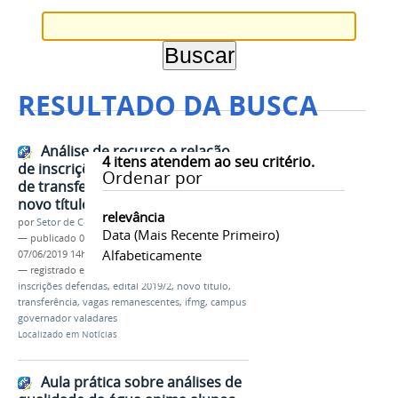
RESULTADO DA BUSCA
Análise de recurso e relação
4
itens atendem ao seu critério.
de inscrições deferidas do edital
Ordenar por
de transferência e obtenção de
novo título 2019.2
relevância
por
Setor de Comunicação
Data (mais Recente Primeiro)
—
publicado
07/06/2019
—
última modificação
Alfabeticamente
07/06/2019 14h09
— registrado em:
análise
,
recursos
,
lista definitiva
,
inscrições deferidas
,
edital 2019/2
,
novo título
,
transferência
,
vagas remanescentes
,
ifmg
,
campus
governador valadares
Localizado em
Notícias
Aula prática sobre análises de