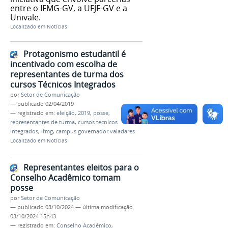
entre o IFMG-GV, a UFJF-GV e a
Univale.
Localizado em
Notícias
Protagonismo estudantil é
incentivado com escolha de
representantes de turma dos
cursos Técnicos Integrados
por
Setor de Comunicação
—
publicado
02/04/2019
— registrado em:
eleição
,
2019
,
posse
,
representantes de turma
,
cursos técnicos
integrados
,
ifmg
,
campus governador valadares
Localizado em
Notícias
Representantes eleitos para o
Conselho Acadêmico tomam
posse
por
Setor de Comunicação
—
publicado
03/10/2024
—
última modificação
03/10/2024 15h43
— registrado em:
Conselho Acadêmico
,