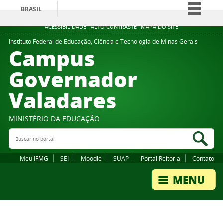
BRASIL
Simplifique!
ACESSIBILIDADE
ALTO CONTRASTE
MAPA DO SITE
Comunica BR
Instituto Federal de Educação, Ciência e Tecnologia de Minas Gerais
Campus
Participe
Governador
Acesso à informação
Valadares
Legislação
Canais
MINISTÉRIO DA EDUCAÇÃO
Buscar no portal
Bus
Meu IFMG
SEI
Moodle
SUAP
Portal Reitoria
Contato