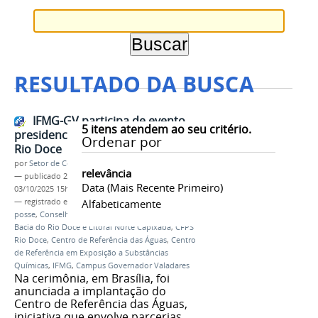
RESULTADO DA BUSCA
IFMG-GV participa de evento
5
itens atendem ao seu critério.
presidencial do Novo Acordo do
Ordenar por
Rio Doce
por
Setor de Comunicação
relevância
—
publicado
29/09/2025
—
última modificação
Data (mais Recente Primeiro)
03/10/2025 15h53
— registrado em:
Novo Acordo do Rio Doce
Alfabeticamente
,
posse
,
Conselho Federal de Participação Social da
Bacia do Rio Doce e Litoral Norte Capixaba
,
CFPS
Rio Doce
,
Centro de Referência das Águas
,
Centro
de Referência em Exposição a Substâncias
Químicas
,
IFMG
,
Campus Governador Valadares
Na cerimônia, em Brasília, foi
anunciada a implantação do
Centro de Referência das Águas,
iniciativa que envolve parcerias