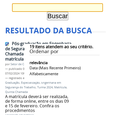
RESULTADO DA BUSCA
Pós-graduação em Engenharia
19
itens atendem ao seu critério.
de Segurança do Trabalho: Quinta
Ordenar por
Chamada e convocação para a
matrícula
relevância
por
Setor de Comunicação
Data (mais Recente Primeiro)
—
publicado
07/02/2024
—
última modificação
Alfabeticamente
07/02/2024 10h33
— registrado em:
Processo Seletivo
,
Pós-
Graduação
,
Especialização
,
Engenharia em
Segurança do Trabalho
,
Turma 2024
,
Matrícula
,
Quinta Chamada
A matrícula deverá ser realizada,
de forma online, entre os dias 09
e 15 de fevereiro. Confira os
procedimentos