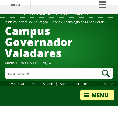
BRASIL
Simplifique!
ACESSIBILIDADE
ALTO CONTRASTE
MAPA DO SITE
Comunica BR
Instituto Federal de Educação, Ciência e Tecnologia de Minas Gerais
Campus
Participe
Governador
Acesso à informação
Valadares
Legislação
Canais
MINISTÉRIO DA EDUCAÇÃO
Buscar no portal
Bus
Meu IFMG
SEI
Moodle
SUAP
Portal Reitoria
Contato