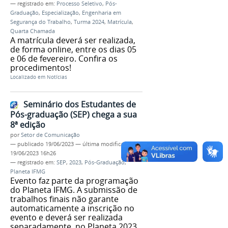
— registrado em:
Processo Seletivo
,
Pós-
Graduação
,
Especialização
,
Engenharia em
Segurança do Trabalho
,
Turma 2024
,
Matrícula
,
Quarta Chamada
A matrícula deverá ser realizada,
de forma online, entre os dias 05
e 06 de fevereiro. Confira os
procedimentos!
Localizado em
Notícias
Seminário dos Estudantes de
Pós-graduação (SEP) chega a sua
8ª edição
por
Setor de Comunicação
—
publicado
19/06/2023
—
última modificação
19/06/2023 16h26
— registrado em:
SEP
,
2023
,
Pós-Graduação
,
Planeta IFMG
Evento faz parte da programação
do Planeta IFMG. A submissão de
trabalhos finais não garante
automaticamente a inscrição no
evento e deverá ser realizada
separadamente, no Planeta 2023.