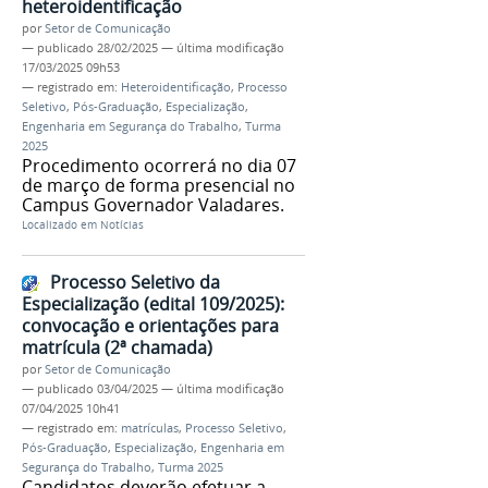
heteroidentificação
por
Setor de Comunicação
—
publicado
28/02/2025
—
última modificação
17/03/2025 09h53
— registrado em:
Heteroidentificação
,
Processo
Seletivo
,
Pós-Graduação
,
Especialização
,
Engenharia em Segurança do Trabalho
,
Turma
2025
Procedimento ocorrerá no dia 07
de março de forma presencial no
Campus Governador Valadares.
Localizado em
Notícias
Processo Seletivo da
Especialização (edital 109/2025):
convocação e orientações para
matrícula (2ª chamada)
por
Setor de Comunicação
—
publicado
03/04/2025
—
última modificação
07/04/2025 10h41
— registrado em:
matrículas
,
Processo Seletivo
,
Pós-Graduação
,
Especialização
,
Engenharia em
Segurança do Trabalho
,
Turma 2025
Candidatos deverão efetuar a