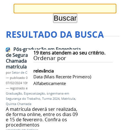
RESULTADO DA BUSCA
Pós-graduação em Engenharia
19
itens atendem ao seu critério.
de Segurança do Trabalho: Quinta
Ordenar por
Chamada e convocação para a
matrícula
relevância
por
Setor de Comunicação
Data (mais Recente Primeiro)
—
publicado
07/02/2024
—
última modificação
Alfabeticamente
07/02/2024 10h33
— registrado em:
Processo Seletivo
,
Pós-
Graduação
,
Especialização
,
Engenharia em
Segurança do Trabalho
,
Turma 2024
,
Matrícula
,
Quinta Chamada
A matrícula deverá ser realizada,
de forma online, entre os dias 09
e 15 de fevereiro. Confira os
procedimentos