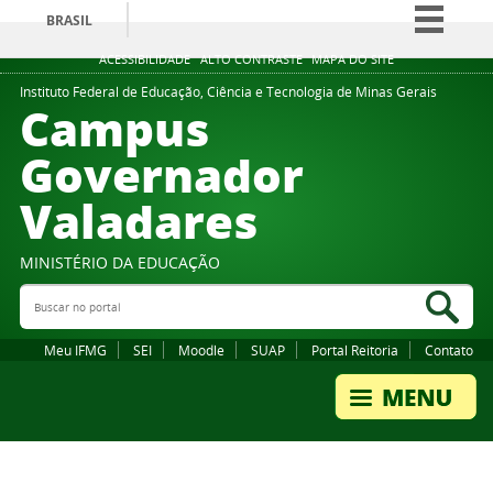
BRASIL
Simplifique!
ACESSIBILIDADE
ALTO CONTRASTE
MAPA DO SITE
Comunica BR
Instituto Federal de Educação, Ciência e Tecnologia de Minas Gerais
Campus
Participe
Governador
Acesso à informação
Valadares
Legislação
Canais
MINISTÉRIO DA EDUCAÇÃO
Buscar no portal
Bus
Meu IFMG
SEI
Moodle
SUAP
Portal Reitoria
Contato