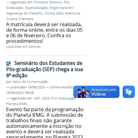
— registrado em:
Processo Seletivo
,
Pós-
Graduação
,
Especialização
,
Engenharia em
Segurança do Trabalho
,
Turma 2024
,
Matrícula
,
Quarta Chamada
A matrícula deverá ser realizada,
de forma online, entre os dias 05
e 06 de fevereiro. Confira os
procedimentos!
Localizado em
Notícias
Seminário dos Estudantes de
Pós-graduação (SEP) chega a sua
8ª edição
por
Setor de Comunicação
—
publicado
19/06/2023
—
última modificação
19/06/2023 16h26
— registrado em:
SEP
,
2023
,
Pós-Graduação
,
Planeta IFMG
Evento faz parte da programação
do Planeta IFMG. A submissão de
trabalhos finais não garante
automaticamente a inscrição no
evento e deverá ser realizada
separadamente, no Planeta 2023.