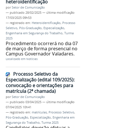
heteroidentificação
por
Setor de Comunicação
—
publicado
28/02/2025
—
última modificação
17/03/2025 09h53
— registrado em:
Heteroidentificação
,
Processo
Seletivo
,
Pós-Graduação
,
Especialização
,
Engenharia em Segurança do Trabalho
,
Turma
2025
Procedimento ocorrerá no dia 07
de março de forma presencial no
Campus Governador Valadares.
Localizado em
Notícias
Processo Seletivo da
Especialização (edital 109/2025):
convocação e orientações para
matrícula (2ª chamada)
por
Setor de Comunicação
—
publicado
03/04/2025
—
última modificação
07/04/2025 10h41
— registrado em:
matrículas
,
Processo Seletivo
,
Pós-Graduação
,
Especialização
,
Engenharia em
Segurança do Trabalho
,
Turma 2025
Candidatos deverão efetuar a