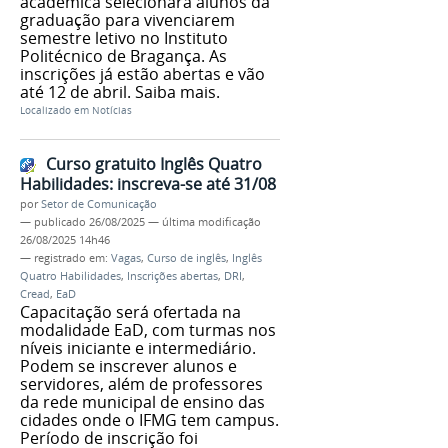
acadêmica selecionará alunos da
graduação para vivenciarem
semestre letivo no Instituto
Politécnico de Bragança. As
inscrições já estão abertas e vão
até 12 de abril. Saiba mais.
Localizado em
Notícias
Curso gratuito Inglês Quatro
Habilidades: inscreva-se até 31/08
por
Setor de Comunicação
—
publicado
26/08/2025
—
última modificação
26/08/2025 14h46
— registrado em:
Vagas
,
Curso de inglês
,
Inglês
Quatro Habilidades
,
Inscrições abertas
,
DRI
,
Cread
,
EaD
Capacitação será ofertada na
modalidade EaD, com turmas nos
níveis iniciante e intermediário.
Podem se inscrever alunos e
servidores, além de professores
da rede municipal de ensino das
cidades onde o IFMG tem campus.
Período de inscrição foi