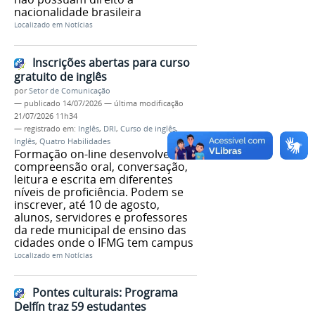
nacionalidade brasileira
Localizado em
Notícias
Inscrições abertas para curso
gratuito de inglês
por
Setor de Comunicação
—
publicado
14/07/2026
—
última modificação
21/07/2026 11h34
— registrado em:
Inglês
,
DRI
,
Curso de inglês
,
Inglês
,
Quatro Habilidades
Formação on-line desenvolve
compreensão oral, conversação,
leitura e escrita em diferentes
níveis de proficiência. Podem se
inscrever, até 10 de agosto,
alunos, servidores e professores
da rede municipal de ensino das
cidades onde o IFMG tem campus
Localizado em
Notícias
Pontes culturais: Programa
Delfín traz 59 estudantes