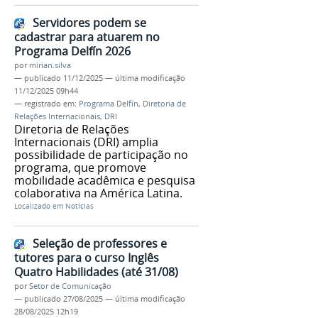
Servidores podem se
cadastrar para atuarem no
Programa Delfín 2026
por
mirian.silva
—
publicado
11/12/2025
—
última modificação
11/12/2025 09h44
— registrado em:
Programa Delfín
,
Diretoria de
Relações Internacionais
,
DRI
Diretoria de Relações
Internacionais (DRI) amplia
possibilidade de participação no
programa, que promove
mobilidade acadêmica e pesquisa
colaborativa na América Latina.
Localizado em
Notícias
Seleção de professores e
tutores para o curso Inglês
Quatro Habilidades (até 31/08)
por
Setor de Comunicação
—
publicado
27/08/2025
—
última modificação
28/08/2025 12h19