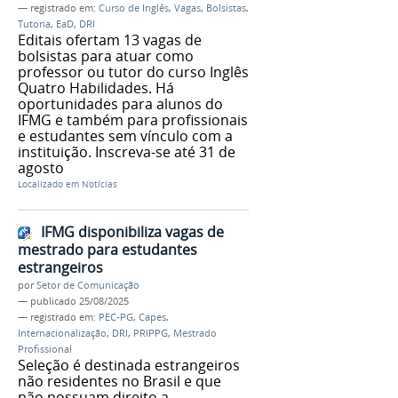
— registrado em:
Curso de Inglês
,
Vagas
,
Bolsistas
,
Tutoria
,
EaD
,
DRI
Editais ofertam 13 vagas de
bolsistas para atuar como
professor ou tutor do curso Inglês
Quatro Habilidades. Há
oportunidades para alunos do
IFMG e também para profissionais
e estudantes sem vínculo com a
instituição. Inscreva-se até 31 de
agosto
Localizado em
Notícias
IFMG disponibiliza vagas de
mestrado para estudantes
estrangeiros
por
Setor de Comunicação
—
publicado
25/08/2025
— registrado em:
PEC-PG
,
Capes
,
Internacionalização
,
DRI
,
PRIPPG
,
Mestrado
Profissional
Seleção é destinada estrangeiros
não residentes no Brasil e que
não possuam direito a