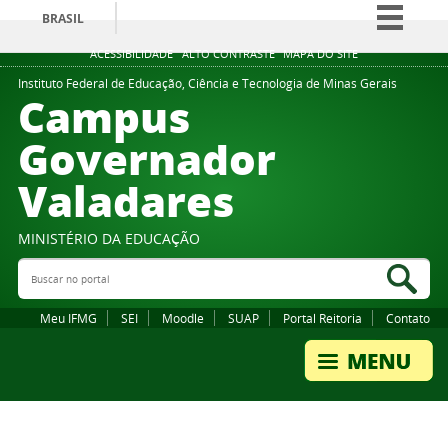
BRASIL
Simplifique!
ACESSIBILIDADE
ALTO CONTRASTE
MAPA DO SITE
Comunica BR
Instituto Federal de Educação, Ciência e Tecnologia de Minas Gerais
Campus
Participe
Governador
Acesso à informação
Valadares
Legislação
Canais
MINISTÉRIO DA EDUCAÇÃO
Buscar no portal
Bus
Meu IFMG
SEI
Moodle
SUAP
Portal Reitoria
Contato