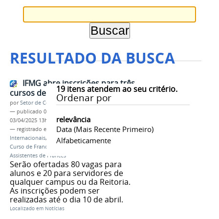
RESULTADO DA BUSCA
IFMG abre inscrições para três
19
itens atendem ao seu critério.
cursos de Francês
Ordenar por
por
Setor de Comunicação
—
publicado
01/04/2025
—
última modificação
relevância
03/04/2025 13h59
Data (mais Recente Primeiro)
— registrado em:
Diretoria de Relações
Internacionais
,
DRI
,
Curso de Francês Básico I
,
Alfabeticamente
Curso de Francês Básico II
,
Curso FRANMOBE
Assistentes de Francês
Serão ofertadas 80 vagas para
alunos e 20 para servidores de
qualquer campus ou da Reitoria.
As inscrições podem ser
realizadas até o dia 10 de abril.
Localizado em
Notícias