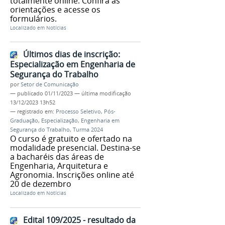
totalmente online. Confira as
orientações e acesse os
formulários.
Localizado em
Notícias
Últimos dias de inscrição:
Especialização em Engenharia de
Segurança do Trabalho
por
Setor de Comunicação
—
publicado
01/11/2023
—
última modificação
13/12/2023 13h52
— registrado em:
Processo Seletivo
,
Pós-
Graduação
,
Especialização
,
Engenharia em
Segurança do Trabalho
,
Turma 2024
O curso é gratuito e ofertado na
modalidade presencial. Destina-se
a bacharéis das áreas de
Engenharia, Arquitetura e
Agronomia. Inscrições online até
20 de dezembro
Localizado em
Notícias
Edital 109/2025 - resultado da