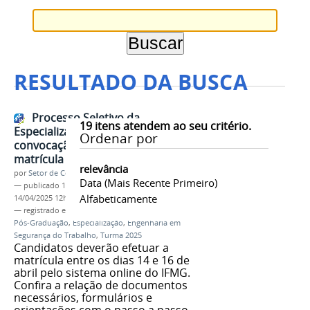
RESULTADO DA BUSCA
Processo Seletivo da
19
itens atendem ao seu critério.
Especialização (edital 109/2025):
Ordenar por
convocação e orientações para
matrícula (3ª chamada)
relevância
por
Setor de Comunicação
Data (mais Recente Primeiro)
—
publicado
14/04/2025
—
última modificação
Alfabeticamente
14/04/2025 12h33
— registrado em:
matrículas
,
Processo Seletivo
,
Pós-Graduação
,
Especialização
,
Engenharia em
Segurança do Trabalho
,
Turma 2025
Candidatos deverão efetuar a
matrícula entre os dias 14 e 16 de
abril pelo sistema online do IFMG.
Confira a relação de documentos
necessários, formulários e
orientações com o passo a passo