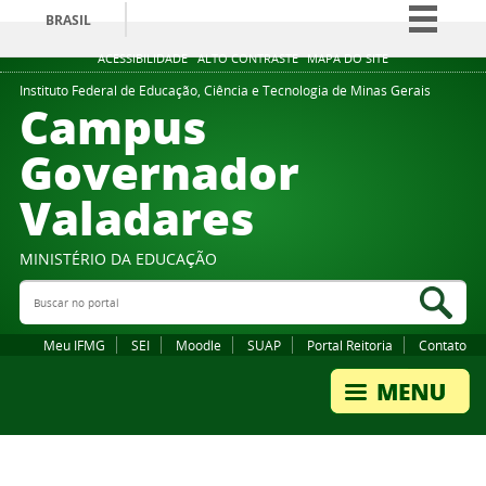
BRASIL
Simplifique!
ACESSIBILIDADE
ALTO CONTRASTE
MAPA DO SITE
Comunica BR
Instituto Federal de Educação, Ciência e Tecnologia de Minas Gerais
Campus
Participe
Governador
Acesso à informação
Valadares
Legislação
Canais
MINISTÉRIO DA EDUCAÇÃO
Buscar no portal
Bus
Meu IFMG
SEI
Moodle
SUAP
Portal Reitoria
Contato