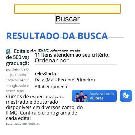
RESULTADO DA BUSCA
Editais do IFMG ofertam mais
11
itens atendem ao seu critério.
de 500 vagas em cursos de pós-
Ordenar por
graduação lato e stricto sensu
por
Setor de Comunicação
relevância
—
publicado
13/09/2024
—
última modificação
Data (mais Recente Primeiro)
16/09/2024 10h06
— registrado em:
pós-graduação
Alfabeticamente
,
lato sensu
,
stricto sensu
Cursos de especialização,
mestrado e doutorado
disponíveis em diversos campi do
IFMG. Confira o cronograma de
cada edital
Localizado em
Notícias