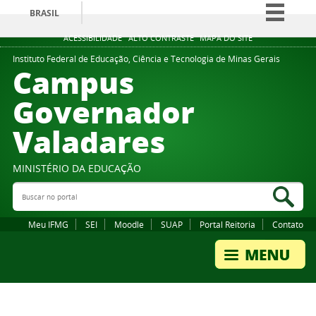
BRASIL
Simplifique!
ACESSIBILIDADE
ALTO CONTRASTE
MAPA DO SITE
Comunica BR
Instituto Federal de Educação, Ciência e Tecnologia de Minas Gerais
Campus
Participe
Governador
Acesso à informação
Valadares
Legislação
Canais
MINISTÉRIO DA EDUCAÇÃO
Buscar no portal
Bus
Meu IFMG
SEI
Moodle
SUAP
Portal Reitoria
Contato