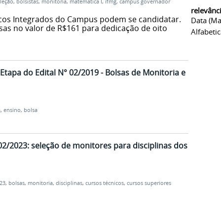
leção
,
bolsistas
,
monitoria
,
matemática I
,
ifmg
,
campus governador
relevânc
icos Integrados do Campus podem se candidatar.
Data (ma
lsas no valor de R$161 para dedicação de oito
Alfabeti
 Etapa do Edital N° 02/2019 - Bolsas de Monitoria e
a
,
ensino
,
bolsa
 02/2023: seleção de monitores para disciplinas dos
023
,
bolsas
,
monitoria
,
disciplinas
,
cursos técnicos
,
cursos superiores