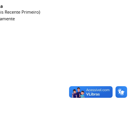
ia
is Recente Primeiro)
camente