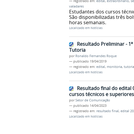
— registrado em:
edital
,
extraordinário
,
se
valadares
Estudantes dos cursos técn
São disponibilizadas três bo
horas semanais.
Localizado em
Notícias
Resultado Preliminar - 1ª
Tutoria
por
Ronaldo Fernandes Roque
—
publicado
19/04/2019
— registrado em:
edital
,
monitoria
,
tutori
Localizado em
Notícias
Resultado final do edital
cursos técnicos e superiores
por
Setor de Comunicação
—
publicado
14/04/2023
— registrado em:
resultado final
,
edital 2
Localizado em
Notícias