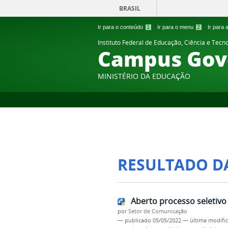
BRASIL
Ir para o conteúdo
1
Ir para o menu
2
Ir para
Instituto Federal de Educação, Ciência e Tecn
Campus Gov
MINISTÉRIO DA EDUCAÇÃO
RESULTADO D
Aberto processo seletivo
por
Setor de Comunicação
—
publicado
05/05/2022
—
última modifi