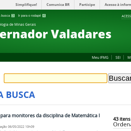
Simplifique!
Comunica BR
Participe
Acesso à infor
 a busca
3
Ir para o rodapé
4
ACESS
ologia de Minas Gerais
ernador Valadares
Meu IFMG
SEI
M
A BUSCA
 para monitores da disciplina de Matemática I
43
itens
Orden
cação
06/05/2022 10h09