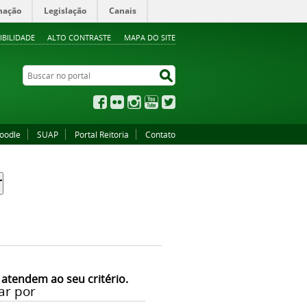
mação
Legislação
Canais
IBILIDADE
ALTO CONTRASTE
MAPA DO SITE
Buscar no portal
Buscar no portal
Facebook
Flickr
Instagram
YouTube
Twitter
oodle
SUAP
Portal Reitoria
Contato
 atendem ao seu critério.
ar por