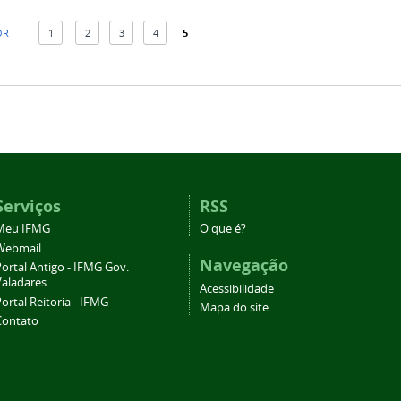
OR
1
2
3
4
5
Serviços
RSS
Meu IFMG
O que é?
Webmail
Navegação
ortal Antigo - IFMG Gov.
Valadares
Acessibilidade
ortal Reitoria - IFMG
Mapa do site
Contato